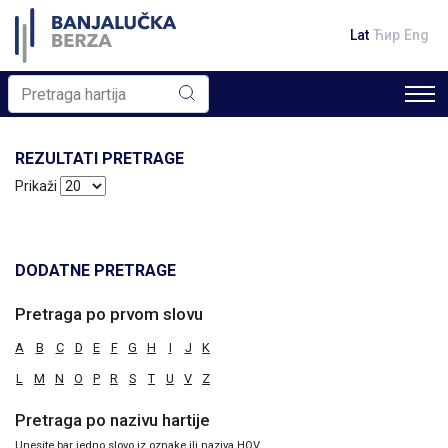
Lat
Ћир
Eng
REZULTATI PRETRAGE
Prikaži
DODATNE PRETRAGE
Pretraga po prvom slovu
A
B
C
D
E
F
G
H
I
J
K
L
M
N
O
P
R
S
T
U
V
Z
Pretraga po nazivu hartije
Unesite bar jedno slovo iz oznake ili naziva HOV.