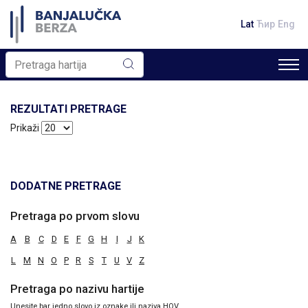
Lat
Ћир
Eng
REZULTATI PRETRAGE
Prikaži
DODATNE PRETRAGE
Pretraga po prvom slovu
A
B
C
D
E
F
G
H
I
J
K
L
M
N
O
P
R
S
T
U
V
Z
Pretraga po nazivu hartije
Unesite bar jedno slovo iz oznake ili naziva HOV.