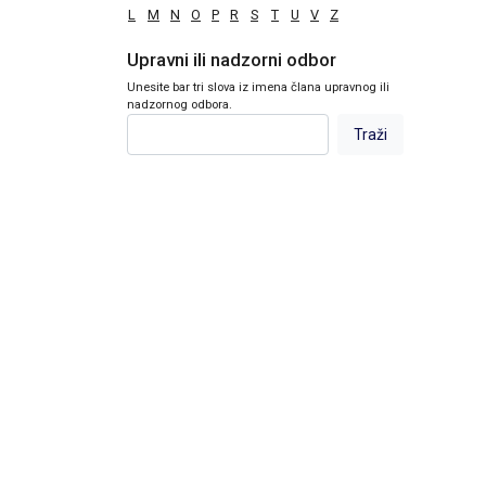
L
M
N
O
P
R
S
T
U
V
Z
Upravni ili nadzorni odbor
Unesite bar tri slova iz imena člana upravnog ili
nadzornog odbora.