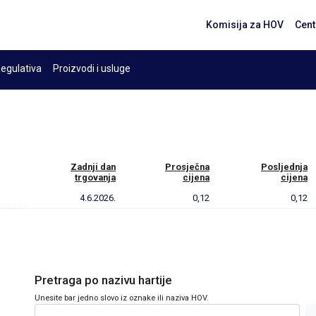
Komisija za HOV
Cent
egulativa
Proizvodi i usluge
Zadnji dan
Prosječna
Posljednja
trgovanja
cijena
cijena
4.6.2026.
0,12
0,12
Pretraga po nazivu hartije
Unesite bar jedno slovo iz oznake ili naziva HOV.