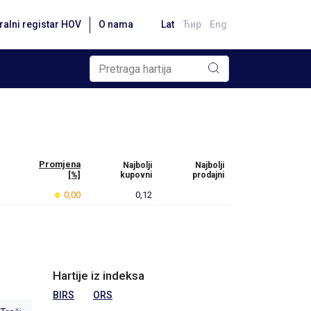
ralni registar HOV
O nama
Lat
Ћир
Eng
Promjena
Najbolji
Najbolji
[%]
kupovni
prodajni
0,00
0,12
Hartije iz indeksa
BIRS
ORS