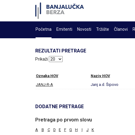
Početna
Emitenti
Novosti
Tržište
Članovi
R
REZULTATI PRETRAGE
Prikaži
Oznaka HOV
Naziv HOV
JANJ-R-A
Janj a.d. Šipovo
DODATNE PRETRAGE
Pretraga po prvom slovu
A
B
C
D
E
F
G
H
I
J
K