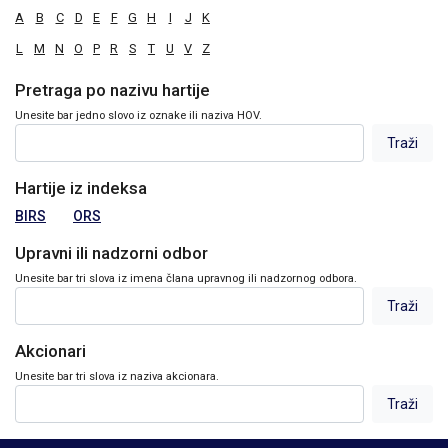
A
B
C
D
E
F
G
H
I
J
K
L
M
N
O
P
R
S
T
U
V
Z
Pretraga po nazivu hartije
Unesite bar jedno slovo iz oznake ili naziva HOV.
Hartije iz indeksa
BIRS
ORS
Upravni ili nadzorni odbor
Unesite bar tri slova iz imena člana upravnog ili nadzornog odbora.
Akcionari
Unesite bar tri slova iz naziva akcionara.