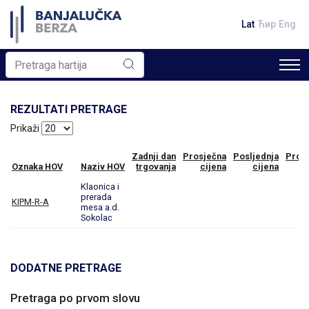
Lat
Ћир
Eng
REZULTATI PRETRAGE
Prikaži
Zadnji dan
Prosječna
Posljednja
Prom
Oznaka HOV
Naziv HOV
trgovanja
cijena
cijena
Klaonica i
prerada
KIPM-R-A
mesa a.d.
Sokolac
DODATNE PRETRAGE
Pretraga po prvom slovu