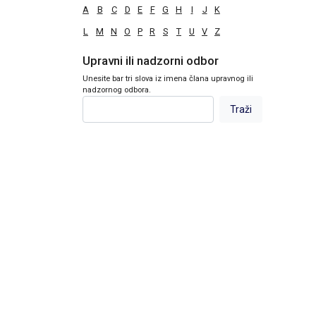
A
B
C
D
E
F
G
H
I
J
K
L
M
N
O
P
R
S
T
U
V
Z
Upravni ili nadzorni odbor
Unesite bar tri slova iz imena člana upravnog ili
nadzornog odbora.