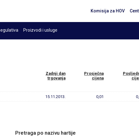
Komisija za HOV
Cent
egulativa
Proizvodi i usluge
Zadnji dan
Prosječna
Posljed
trgovanja
cijena
cij
15.11.2013.
0,01
0
Pretraga po nazivu hartije