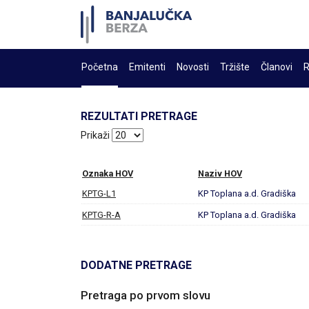
Početna
Emitenti
Novosti
Tržište
Članovi
R
REZULTATI PRETRAGE
Prikaži
Oznaka HOV
Naziv HOV
KPTG-L1
KP Toplana a.d. Gradiška
KPTG-R-A
KP Toplana a.d. Gradiška
DODATNE PRETRAGE
Pretraga po prvom slovu