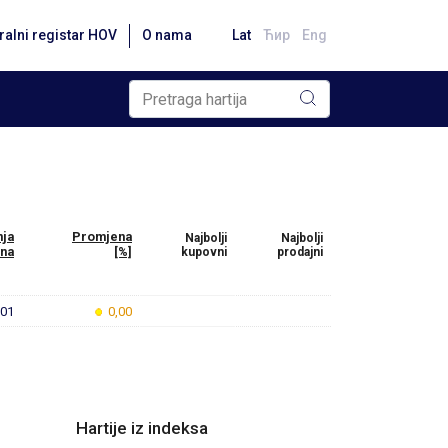
ralni registar HOV
O nama
Lat
Ћир
Eng
nja
Promjena
Najbolji
Najbolji
ena
[%]
kupovni
prodajni
,01
0,00
Hartije iz indeksa