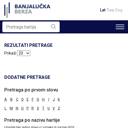
Lat
Ћир
Eng
REZULTATI PRETRAGE
Prikaži
DODATNE PRETRAGE
Pretraga po prvom slovu
A
B
C
D
E
F
G
H
I
J
K
L
M
N
O
P
R
S
T
U
V
Z
Pretraga po nazivu hartije
Unesite bar jedno slovo iz oznake ili naziva HOV.