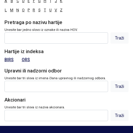
A
B
C
D
E
F
G
H
I
J
K
L
M
N
O
P
R
S
T
U
V
Z
Pretraga po nazivu hartije
Unesite bar jedno slovo iz oznake ili naziva HOV.
Hartije iz indeksa
BIRS
ORS
Upravni ili nadzorni odbor
Unesite bar tri slova iz imena člana upravnog ili nadzornog odbora.
Akcionari
Unesite bar tri slova iz naziva akcionara.