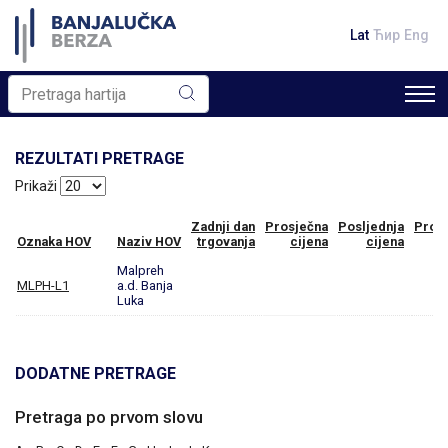
Lat
Ћир
Eng
REZULTATI PRETRAGE
Prikaži
Zadnji dan
Prosječna
Posljednja
Prom
Oznaka HOV
Naziv HOV
trgovanja
cijena
cijena
Malpreh
MLPH-L1
a.d. Banja
Luka
DODATNE PRETRAGE
Pretraga po prvom slovu