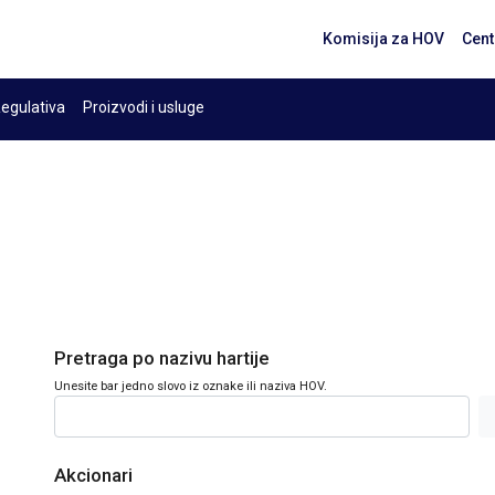
Komisija za HOV
Cent
egulativa
Proizvodi i usluge
Pretraga po nazivu hartije
Unesite bar jedno slovo iz oznake ili naziva HOV.
Akcionari