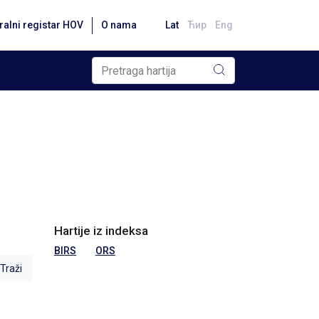
ralni registar HOV
O nama
Lat
Ћир
Eng
Hartije iz indeksa
BIRS
ORS