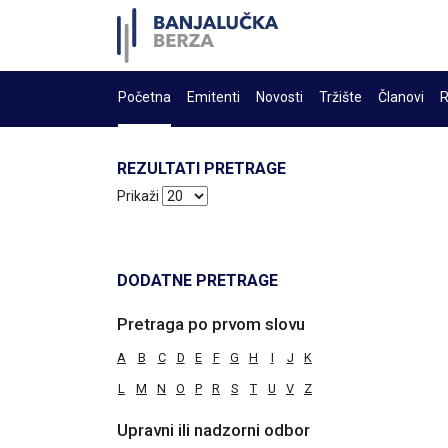
Početna
Emitenti
Novosti
Tržište
Članovi
R
REZULTATI PRETRAGE
Prikaži
DODATNE PRETRAGE
Pretraga po prvom slovu
A
B
C
D
E
F
G
H
I
J
K
L
M
N
O
P
R
S
T
U
V
Z
Upravni ili nadzorni odbor