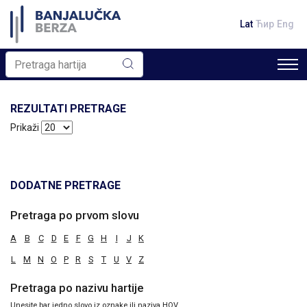
Lat
Ћир
Eng
REZULTATI PRETRAGE
Prikaži
DODATNE PRETRAGE
Pretraga po prvom slovu
A
B
C
D
E
F
G
H
I
J
K
L
M
N
O
P
R
S
T
U
V
Z
Pretraga po nazivu hartije
Unesite bar jedno slovo iz oznake ili naziva HOV.