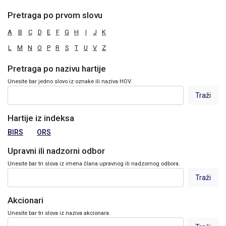
Pretraga po prvom slovu
A
B
C
D
E
F
G
H
I
J
K
L
M
N
O
P
R
S
T
U
V
Z
Pretraga po nazivu hartije
Unesite bar jedno slovo iz oznake ili naziva HOV.
Hartije iz indeksa
BIRS
ORS
Upravni ili nadzorni odbor
Unesite bar tri slova iz imena člana upravnog ili nadzornog odbora.
Akcionari
Unesite bar tri slova iz naziva akcionara.