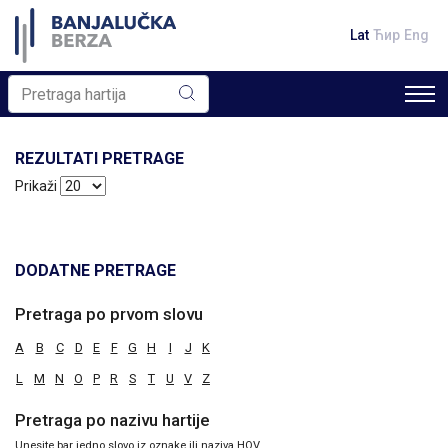
Lat
Ћир
Eng
REZULTATI PRETRAGE
Prikaži
DODATNE PRETRAGE
Pretraga po prvom slovu
A
B
C
D
E
F
G
H
I
J
K
L
M
N
O
P
R
S
T
U
V
Z
Pretraga po nazivu hartije
Unesite bar jedno slovo iz oznake ili naziva HOV.