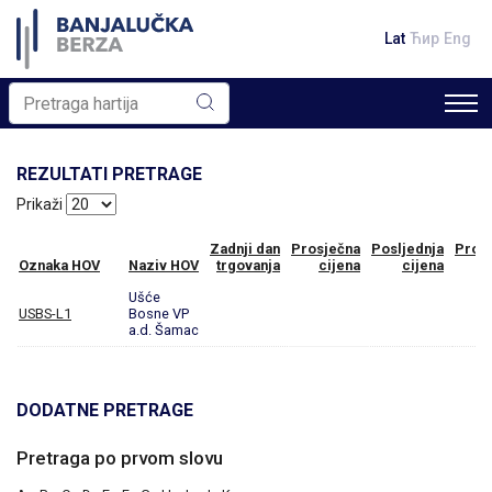
Lat
Ћир
Eng
REZULTATI PRETRAGE
Prikaži
Zadnji dan
Prosječna
Posljednja
Prom
Oznaka HOV
Naziv HOV
trgovanja
cijena
cijena
Ušće
USBS-L1
Bosne VP
a.d. Šamac
DODATNE PRETRAGE
Pretraga po prvom slovu