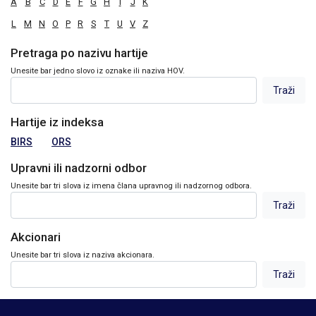
A
B
C
D
E
F
G
H
I
J
K
L
M
N
O
P
R
S
T
U
V
Z
Pretraga po nazivu hartije
Unesite bar jedno slovo iz oznake ili naziva HOV.
Hartije iz indeksa
BIRS
ORS
Upravni ili nadzorni odbor
Unesite bar tri slova iz imena člana upravnog ili nadzornog odbora.
Akcionari
Unesite bar tri slova iz naziva akcionara.