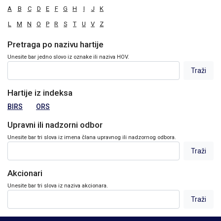
A
B
C
D
E
F
G
H
I
J
K
L
M
N
O
P
R
S
T
U
V
Z
Pretraga po nazivu hartije
Unesite bar jedno slovo iz oznake ili naziva HOV.
Hartije iz indeksa
BIRS
ORS
Upravni ili nadzorni odbor
Unesite bar tri slova iz imena člana upravnog ili nadzornog odbora.
Akcionari
Unesite bar tri slova iz naziva akcionara.