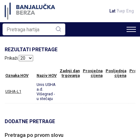
Lat
Ћир
Eng
REZULTATI PRETRAGE
Prikaži
Zadnji dan
Prosječna
Posljednja
Prom
Oznaka HOV
Naziv HOV
trgovanja
cijena
cijena
Unis USHA
a.d.
USHA-L1
Višegrad -
u stečaju
DODATNE PRETRAGE
Pretraga po prvom slovu