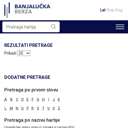
Lat
Ћир
Eng
REZULTATI PRETRAGE
Prikaži
DODATNE PRETRAGE
Pretraga po prvom slovu
A
B
C
D
E
F
G
H
I
J
K
L
M
N
O
P
R
S
T
U
V
Z
Pretraga po nazivu hartije
Unesite bar jedno slovo iz oznake ili naziva HOV.