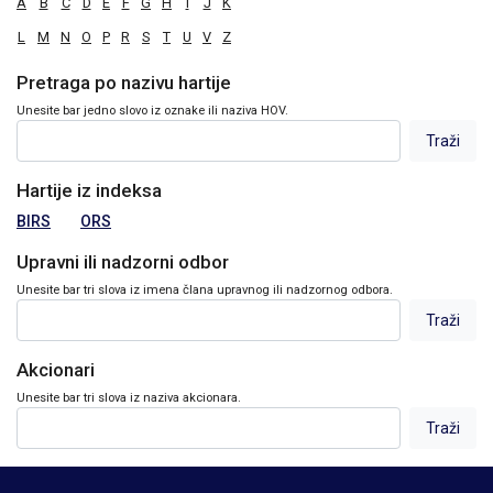
A
B
C
D
E
F
G
H
I
J
K
L
M
N
O
P
R
S
T
U
V
Z
Pretraga po nazivu hartije
Unesite bar jedno slovo iz oznake ili naziva HOV.
Hartije iz indeksa
BIRS
ORS
Upravni ili nadzorni odbor
Unesite bar tri slova iz imena člana upravnog ili nadzornog odbora.
Akcionari
Unesite bar tri slova iz naziva akcionara.