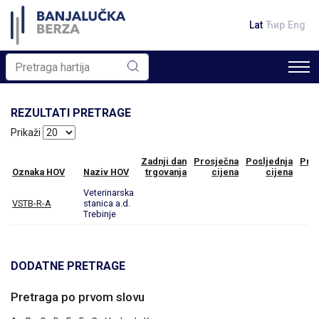
Lat
Ћир
Eng
REZULTATI PRETRAGE
Prikaži
Zadnji dan
Prosječna
Posljednja
Pro
Oznaka HOV
Naziv HOV
trgovanja
cijena
cijena
Veterinarska
VSTB-R-A
stanica a.d.
Trebinje
DODATNE PRETRAGE
Pretraga po prvom slovu