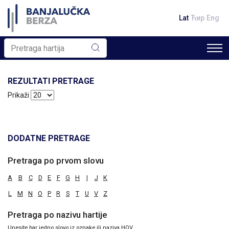
Lat
Ћир
Eng
REZULTATI PRETRAGE
Prikaži
DODATNE PRETRAGE
Pretraga po prvom slovu
A
B
C
D
E
F
G
H
I
J
K
L
M
N
O
P
R
S
T
U
V
Z
Pretraga po nazivu hartije
Unesite bar jedno slovo iz oznake ili naziva HOV.