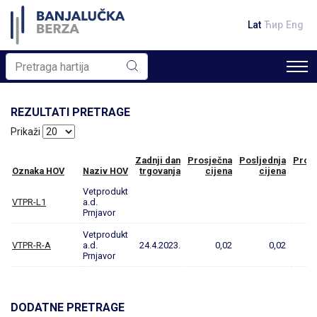
Lat
Ћир
Eng
REZULTATI PRETRAGE
Prikaži
Zadnji dan
Prosječna
Posljednja
Prom
Oznaka HOV
Naziv HOV
trgovanja
cijena
cijena
Vetprodukt
VTPR-L1
a.d.
Prnjavor
Vetprodukt
VTPR-R-A
a.d.
24.4.2023.
0,02
0,02
Prnjavor
DODATNE PRETRAGE