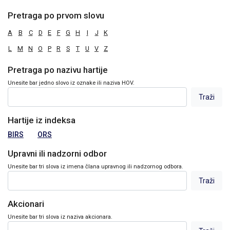
Pretraga po prvom slovu
A
B
C
D
E
F
G
H
I
J
K
L
M
N
O
P
R
S
T
U
V
Z
Pretraga po nazivu hartije
Unesite bar jedno slovo iz oznake ili naziva HOV.
Hartije iz indeksa
BIRS
ORS
Upravni ili nadzorni odbor
Unesite bar tri slova iz imena člana upravnog ili nadzornog odbora.
Akcionari
Unesite bar tri slova iz naziva akcionara.