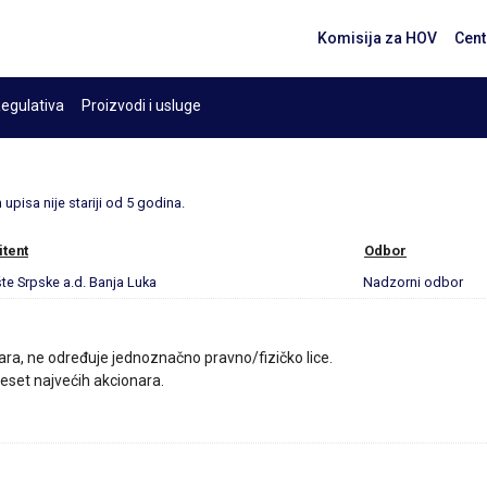
Komisija za HOV
Cent
egulativa
Proizvodi i usluge
upisa nije stariji od 5 godina.
itent
Odbor
te Srpske a.d. Banja Luka
Nadzorni odbor
ara, ne određuje jednoznačno pravno/fizičko lice.
 deset najvećih akcionara.