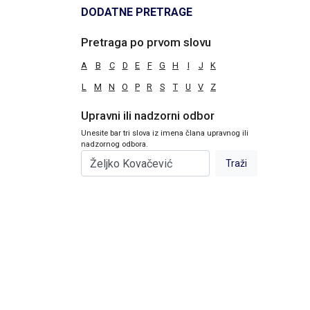
DODATNE PRETRAGE
Pretraga po prvom slovu
A
B
C
D
E
F
G
H
I
J
K
L
M
N
O
P
R
S
T
U
V
Z
Upravni ili nadzorni odbor
Unesite bar tri slova iz imena člana upravnog ili
nadzornog odbora.