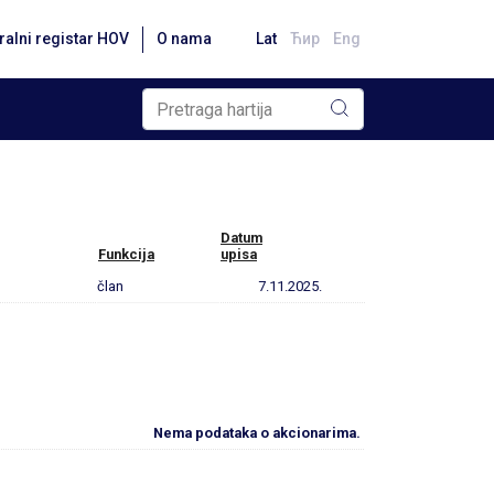
ralni registar HOV
O nama
Lat
Ћир
Eng
Datum
Funkcija
upisa
član
7.11.2025.
Nema podataka o akcionarima.