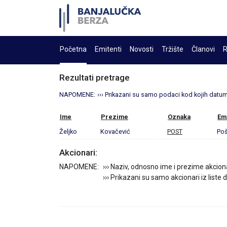
Početna
Emitenti
Novosti
Tržište
Članovi
R
Rezultati pretrage
NAPOMENE:
››› Prikazani su samo podaci kod kojih datum 
Ime
Prezime
Oznaka
Em
Željko
Kovačević
POST
Poš
Akcionari:
NAPOMENE:
››› Naziv, odnosno ime i prezime akcion
››› Prikazani su samo akcionari iz liste