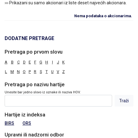
››› Prikazani su samo akcionari iz liste deset najvećih akcionara.
Nema podataka o akcionarima.
DODATNE PRETRAGE
Pretraga po prvom slovu
A
B
C
D
E
F
G
H
I
J
K
L
M
N
O
P
R
S
T
U
V
Z
Pretraga po nazivu hartije
Unesite bar jedno slovo iz oznake ili naziva HOV.
Hartije iz indeksa
BIRS
ORS
Upravni ili nadzorni odbor