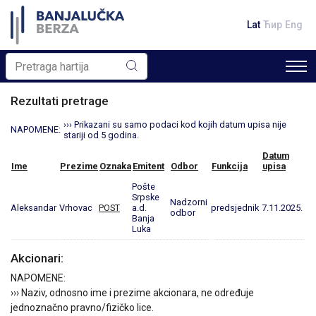
Lat
Ћир
Eng
Rezultati pretrage
››› Prikazani su samo podaci kod kojih datum upisa nije
NAPOMENE:
stariji od 5 godina.
Datum
Ime
Prezime
Oznaka
Emitent
Odbor
Funkcija
upisa
Pošte
Srpske
Nadzorni
Aleksandar
Vrhovac
POST
a.d.
predsjednik
7.11.2025.
odbor
Banja
Luka
Akcionari:
NAPOMENE:
››› Naziv, odnosno ime i prezime akcionara, ne određuje
jednoznačno pravno/fizičko lice.