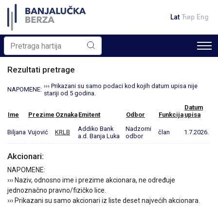
Lat
Ћир
Eng
Rezultati pretrage
››› Prikazani su samo podaci kod kojih datum upisa nije
NAPOMENE:
stariji od 5 godina.
Datum
Ime
Prezime
Oznaka
Emitent
Odbor
Funkcija
upisa
Addiko Bank
Nadzorni
Biljana
Vujović
KRLB
član
1.7.2026.
a.d. Banja Luka
odbor
Akcionari:
NAPOMENE:
››› Naziv, odnosno ime i prezime akcionara, ne određuje
jednoznačno pravno/fizičko lice.
››› Prikazani su samo akcionari iz liste deset najvećih akcionara.