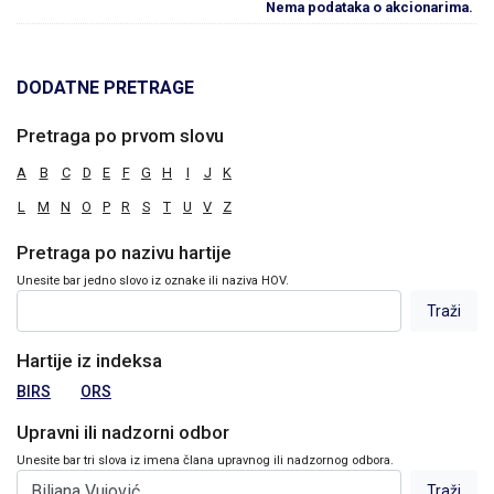
Nema podataka o akcionarima.
DODATNE PRETRAGE
Pretraga po prvom slovu
A
B
C
D
E
F
G
H
I
J
K
L
M
N
O
P
R
S
T
U
V
Z
Pretraga po nazivu hartije
Unesite bar jedno slovo iz oznake ili naziva HOV.
Hartije iz indeksa
BIRS
ORS
Upravni ili nadzorni odbor
Unesite bar tri slova iz imena člana upravnog ili nadzornog odbora.