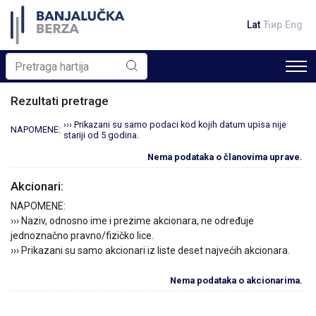
Lat
Ћир
Eng
Rezultati pretrage
››› Prikazani su samo podaci kod kojih datum upisa nije
NAPOMENE:
stariji od 5 godina.
Nema podataka o članovima uprave.
Akcionari:
NAPOMENE:
››› Naziv, odnosno ime i prezime akcionara, ne određuje
jednoznačno pravno/fizičko lice.
››› Prikazani su samo akcionari iz liste deset najvećih akcionara.
Nema podataka o akcionarima.