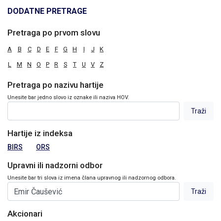
DODATNE PRETRAGE
Pretraga po prvom slovu
A
B
C
D
E
F
G
H
I
J
K
L
M
N
O
P
R
S
T
U
V
Z
Pretraga po nazivu hartije
Unesite bar jedno slovo iz oznake ili naziva HOV.
Hartije iz indeksa
BIRS
ORS
Upravni ili nadzorni odbor
Unesite bar tri slova iz imena člana upravnog ili nadzornog odbora.
Akcionari