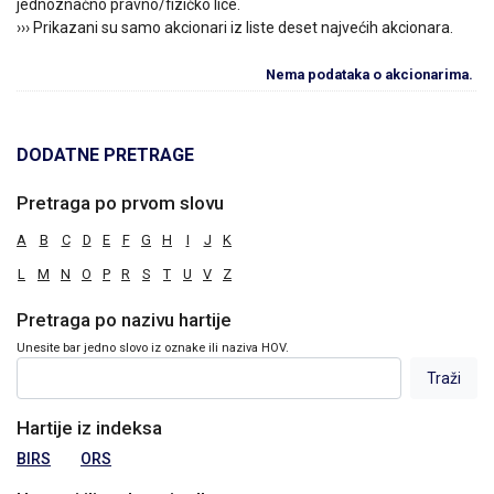
jednoznačno pravno/fizičko lice.
››› Prikazani su samo akcionari iz liste deset najvećih akcionara.
Nema podataka o akcionarima.
DODATNE PRETRAGE
Pretraga po prvom slovu
A
B
C
D
E
F
G
H
I
J
K
L
M
N
O
P
R
S
T
U
V
Z
Pretraga po nazivu hartije
Unesite bar jedno slovo iz oznake ili naziva HOV.
Hartije iz indeksa
BIRS
ORS