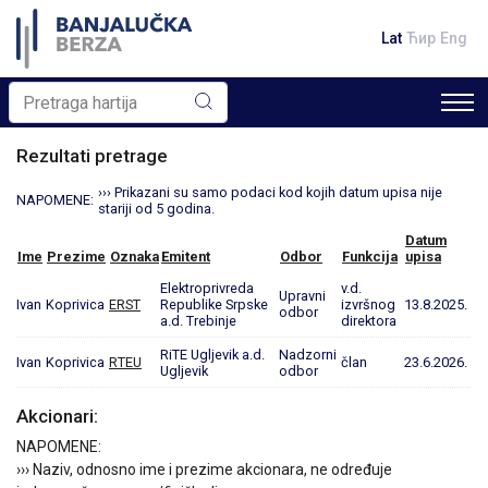
Lat
Ћир
Eng
Rezultati pretrage
››› Prikazani su samo podaci kod kojih datum upisa nije
NAPOMENE:
stariji od 5 godina.
Datum
Ime
Prezime
Oznaka
Emitent
Odbor
Funkcija
upisa
Elektroprivreda
v.d.
Upravni
Ivan
Koprivica
ERST
Republike Srpske
izvršnog
13.8.2025.
odbor
a.d. Trebinje
direktora
RiTE Ugljevik a.d.
Nadzorni
Ivan
Koprivica
RTEU
član
23.6.2026.
Ugljevik
odbor
Akcionari:
NAPOMENE:
››› Naziv, odnosno ime i prezime akcionara, ne određuje