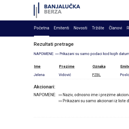
Početna
Emitenti
Novosti
Tržište
Članovi
R
Rezultati pretrage
NAPOMENE:
››› Prikazani su samo podaci kod kojih datum 
Ime
Prezime
Oznaka
Emit
Jelena
Vidović
PZBL
Poslo
Akcionari:
NAPOMENE:
››› Naziv, odnosno ime i prezime akcion
››› Prikazani su samo akcionari iz liste