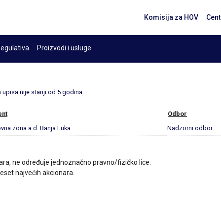
Komisija za HOV
Cent
egulativa
Proizvodi i usluge
upisa nije stariji od 5 godina.
ent
Odbor
vna zona a.d. Banja Luka
Nadzorni odbor
ara, ne određuje jednoznačno pravno/fizičko lice.
 deset najvećih akcionara.