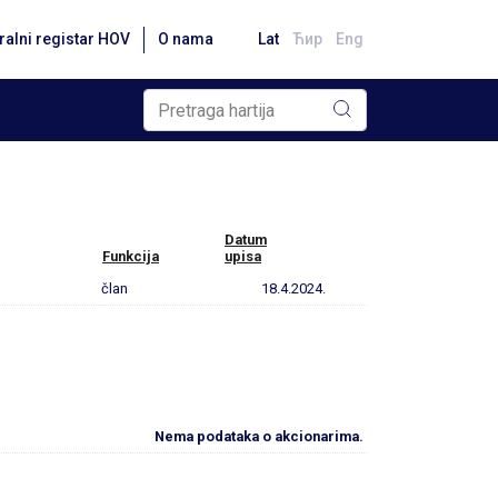
ralni registar HOV
O nama
Lat
Ћир
Eng
Datum
Funkcija
upisa
član
18.4.2024.
Nema podataka o akcionarima.