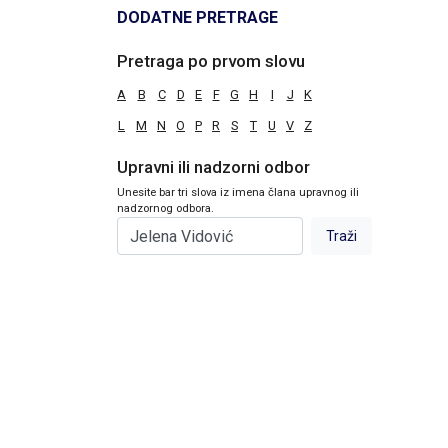
DODATNE PRETRAGE
Pretraga po prvom slovu
A
B
C
D
E
F
G
H
I
J
K
L
M
N
O
P
R
S
T
U
V
Z
Upravni ili nadzorni odbor
Unesite bar tri slova iz imena člana upravnog ili
nadzornog odbora.