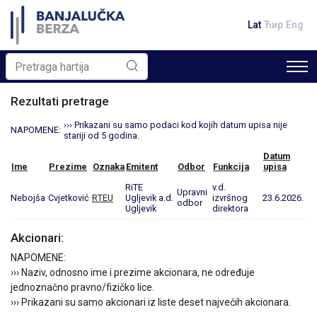
Lat
Ћир
Eng
Rezultati pretrage
››› Prikazani su samo podaci kod kojih datum upisa nije
NAPOMENE:
stariji od 5 godina.
Datum
Ime
Prezime
Oznaka
Emitent
Odbor
Funkcija
upisa
RiTE
v.d.
Upravni
Nebojša
Cvjetković
RTEU
Ugljevik a.d.
izvršnog
23.6.2026.
odbor
Ugljevik
direktora
Akcionari:
NAPOMENE:
››› Naziv, odnosno ime i prezime akcionara, ne određuje
jednoznačno pravno/fizičko lice.
››› Prikazani su samo akcionari iz liste deset najvećih akcionara.