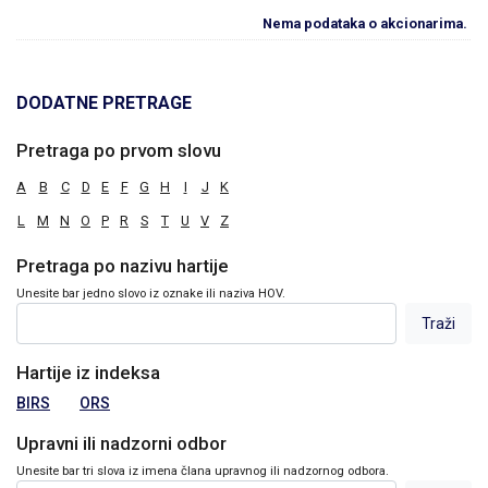
Nema podataka o akcionarima.
DODATNE PRETRAGE
Pretraga po prvom slovu
A
B
C
D
E
F
G
H
I
J
K
L
M
N
O
P
R
S
T
U
V
Z
Pretraga po nazivu hartije
Unesite bar jedno slovo iz oznake ili naziva HOV.
Hartije iz indeksa
BIRS
ORS
Upravni ili nadzorni odbor
Unesite bar tri slova iz imena člana upravnog ili nadzornog odbora.