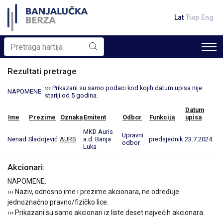
Lat
Ћир
Eng
Rezultati pretrage
››› Prikazani su samo podaci kod kojih datum upisa nije
NAPOMENE:
stariji od 5 godina.
Datum
Ime
Prezime
Oznaka
Emitent
Odbor
Funkcija
upisa
MKD Auris
Upravni
Nenad
Sladojević
AURS
a.d. Banja
predsjednik
23.7.2024.
odbor
Luka
Akcionari:
NAPOMENE:
››› Naziv, odnosno ime i prezime akcionara, ne određuje
jednoznačno pravno/fizičko lice.
››› Prikazani su samo akcionari iz liste deset najvećih akcionara.