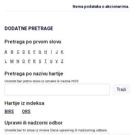
Nema podataka o akcionarima.
DODATNE PRETRAGE
Pretraga po prvom slovu
A
B
C
D
E
F
G
H
I
J
K
L
M
N
O
P
R
S
T
U
V
Z
Pretraga po nazivu hartije
Unesite bar jedno slovo iz oznake ili naziva HOV.
Hartije iz indeksa
BIRS
ORS
Upravni ili nadzorni odbor
Unesite bar tri slova iz imena člana upravnog ili nadzornog odbora.