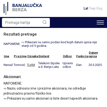
Lat
Ћир
Eng
Rezultati pretrage
››› Prikazani su samo podaci kod kojih datum upisa nije
NAPOMENE:
stariji od 5 godina.
Datum
Ime
Prezime
Oznaka
Emitent
Odbor
Funkcija
upisa
Telekom Srpske
Upravni
Nenad
Tomović
TLKM
član
20.3.2025.
a.d. Banja Luka
odbor
Akcionari:
NAPOMENE:
››› Naziv, odnosno ime i prezime akcionara, ne određuje
jednoznačno pravno/fizičko lice.
››› Prikazani su samo akcionari iz liste deset najvećih akcionara.