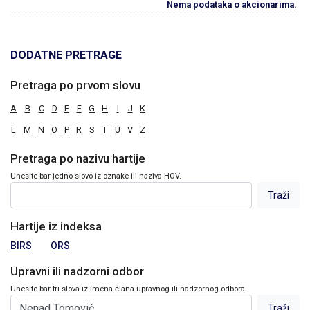
Nema podataka o akcionarima.
DODATNE PRETRAGE
Pretraga po prvom slovu
A
B
C
D
E
F
G
H
I
J
K
L
M
N
O
P
R
S
T
U
V
Z
Pretraga po nazivu hartije
Unesite bar jedno slovo iz oznake ili naziva HOV.
Hartije iz indeksa
BIRS
ORS
Upravni ili nadzorni odbor
Unesite bar tri slova iz imena člana upravnog ili nadzornog odbora.