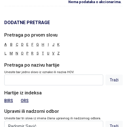
Nema podataka o akcionarima.
DODATNE PRETRAGE
Pretraga po prvom slovu
A
B
C
D
E
F
G
H
I
J
K
L
M
N
O
P
R
S
T
U
V
Z
Pretraga po nazivu hartije
Unesite bar jedno slovo iz oznake ili naziva HOV.
Hartije iz indeksa
BIRS
ORS
Upravni ili nadzorni odbor
Unesite bar tri slova iz imena člana upravnog ili nadzornog odbora.