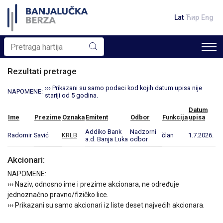
Lat
Ћир
Eng
Rezultati pretrage
››› Prikazani su samo podaci kod kojih datum upisa nije
NAPOMENE:
stariji od 5 godina.
Datum
Ime
Prezime
Oznaka
Emitent
Odbor
Funkcija
upisa
Addiko Bank
Nadzorni
Radomir
Savić
KRLB
član
1.7.2026.
a.d. Banja Luka
odbor
Akcionari:
NAPOMENE:
››› Naziv, odnosno ime i prezime akcionara, ne određuje
jednoznačno pravno/fizičko lice.
››› Prikazani su samo akcionari iz liste deset najvećih akcionara.