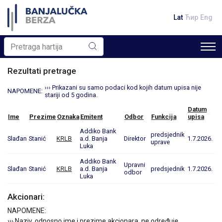
Lat
Ћир
Eng
Rezultati pretrage
››› Prikazani su samo podaci kod kojih datum upisa nije
NAPOMENE:
stariji od 5 godina.
Datum
Ime
Prezime
Oznaka
Emitent
Odbor
Funkcija
upisa
Addiko Bank
predsjednik
Slađan
Stanić
KRLB
a.d. Banja
Direktor
1.7.2026.
uprave
Luka
Addiko Bank
Upravni
Slađan
Stanić
KRLB
a.d. Banja
predsjednik
1.7.2026.
odbor
Luka
Akcionari:
NAPOMENE:
››› Naziv, odnosno ime i prezime akcionara, ne određuje