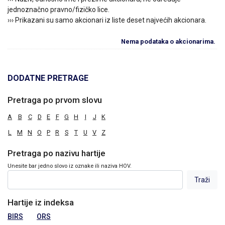
jednoznačno pravno/fizičko lice.
››› Prikazani su samo akcionari iz liste deset najvećih akcionara.
Nema podataka o akcionarima.
DODATNE PRETRAGE
Pretraga po prvom slovu
A
B
C
D
E
F
G
H
I
J
K
L
M
N
O
P
R
S
T
U
V
Z
Pretraga po nazivu hartije
Unesite bar jedno slovo iz oznake ili naziva HOV.
Hartije iz indeksa
BIRS
ORS