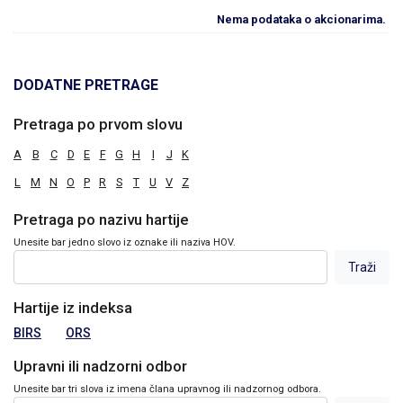
Nema podataka o akcionarima.
DODATNE PRETRAGE
Pretraga po prvom slovu
A
B
C
D
E
F
G
H
I
J
K
L
M
N
O
P
R
S
T
U
V
Z
Pretraga po nazivu hartije
Unesite bar jedno slovo iz oznake ili naziva HOV.
Hartije iz indeksa
BIRS
ORS
Upravni ili nadzorni odbor
Unesite bar tri slova iz imena člana upravnog ili nadzornog odbora.