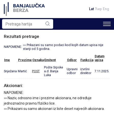
Lat
Ћир
Eng
Rezultati pretrage
››› Prikazani su samo podaci kod kojih datum upisa nije
NAPOMENE:
stariji od 5 godina.
Datum
Ime
Prezime
Oznaka
Emitent
Odbor
Funkcija
upisa
Pošte Srpske
Upravni
izvršni
Snježana
Martić
POST
a.d. Banja
7.11.2025.
odbor
direktor
Luka
Akcionari:
NAPOMENE:
››› Naziv, odnosno ime i prezime akcionara, ne određuje
jednoznačno pravno/fizičko lice.
››› Prikazani su samo akcionari iz liste deset najvećih akcionara.