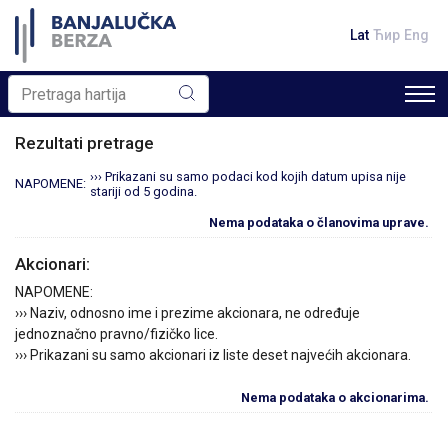
Lat
Ћир
Eng
Rezultati pretrage
››› Prikazani su samo podaci kod kojih datum upisa nije
NAPOMENE:
stariji od 5 godina.
Nema podataka o članovima uprave.
Akcionari:
NAPOMENE:
››› Naziv, odnosno ime i prezime akcionara, ne određuje
jednoznačno pravno/fizičko lice.
››› Prikazani su samo akcionari iz liste deset najvećih akcionara.
Nema podataka o akcionarima.