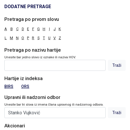
DODATNE PRETRAGE
Pretraga po prvom slovu
A
B
C
D
E
F
G
H
I
J
K
L
M
N
O
P
R
S
T
U
V
Z
Pretraga po nazivu hartije
Unesite bar jedno slovo iz oznake ili naziva HOV.
Hartije iz indeksa
BIRS
ORS
Upravni ili nadzorni odbor
Unesite bar tri slova iz imena člana upravnog ili nadzornog odbora.
Akcionari