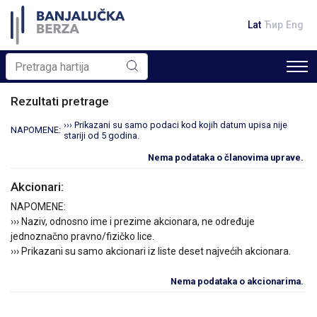
Lat
Ћир
Eng
Rezultati pretrage
››› Prikazani su samo podaci kod kojih datum upisa nije
NAPOMENE:
stariji od 5 godina.
Nema podataka o članovima uprave.
Akcionari:
NAPOMENE:
››› Naziv, odnosno ime i prezime akcionara, ne određuje
jednoznačno pravno/fizičko lice.
››› Prikazani su samo akcionari iz liste deset najvećih akcionara.
Nema podataka o akcionarima.