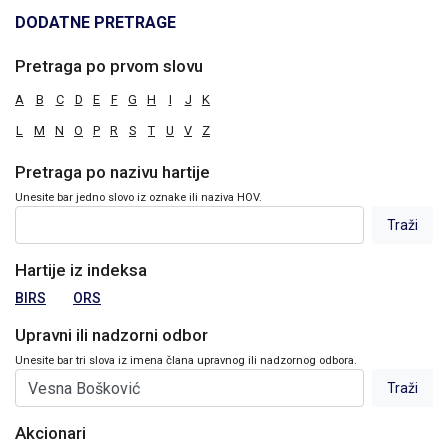
DODATNE PRETRAGE
Pretraga po prvom slovu
A
B
C
D
E
F
G
H
I
J
K
L
M
N
O
P
R
S
T
U
V
Z
Pretraga po nazivu hartije
Unesite bar jedno slovo iz oznake ili naziva HOV.
Hartije iz indeksa
BIRS
ORS
Upravni ili nadzorni odbor
Unesite bar tri slova iz imena člana upravnog ili nadzornog odbora.
Akcionari