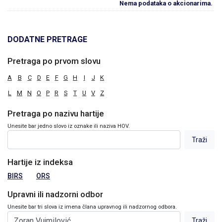
Nema podataka o akcionarima.
DODATNE PRETRAGE
Pretraga po prvom slovu
A
B
C
D
E
F
G
H
I
J
K
L
M
N
O
P
R
S
T
U
V
Z
Pretraga po nazivu hartije
Unesite bar jedno slovo iz oznake ili naziva HOV.
Hartije iz indeksa
BIRS
ORS
Upravni ili nadzorni odbor
Unesite bar tri slova iz imena člana upravnog ili nadzornog odbora.