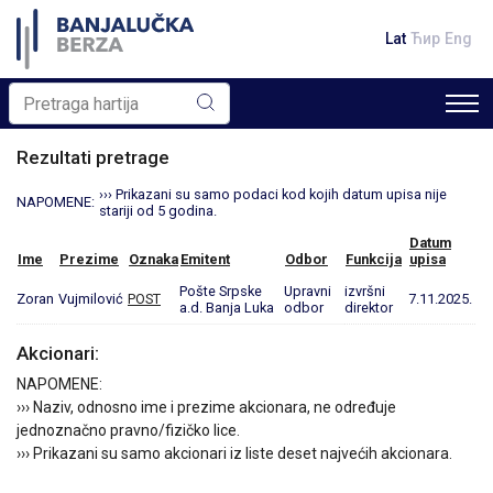
Lat
Ћир
Eng
Rezultati pretrage
››› Prikazani su samo podaci kod kojih datum upisa nije
NAPOMENE:
stariji od 5 godina.
Datum
Ime
Prezime
Oznaka
Emitent
Odbor
Funkcija
upisa
Pošte Srpske
Upravni
izvršni
Zoran
Vujmilović
POST
7.11.2025.
a.d. Banja Luka
odbor
direktor
Akcionari:
NAPOMENE:
››› Naziv, odnosno ime i prezime akcionara, ne određuje
jednoznačno pravno/fizičko lice.
››› Prikazani su samo akcionari iz liste deset najvećih akcionara.