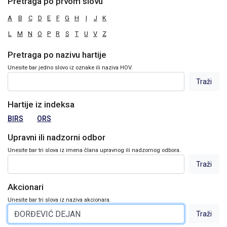
Pretraga po prvom slovu
A
B
C
D
E
F
G
H
I
J
K
L
M
N
O
P
R
S
T
U
V
Z
Pretraga po nazivu hartije
Unesite bar jedno slovo iz oznake ili naziva HOV.
Hartije iz indeksa
BIRS
ORS
Upravni ili nadzorni odbor
Unesite bar tri slova iz imena člana upravnog ili nadzornog odbora.
Akcionari
Unesite bar tri slova iz naziva akcionara.