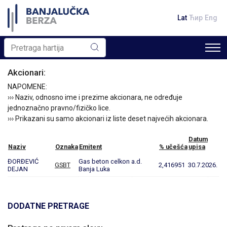
Lat
Ћир
Eng
Akcionari:
NAPOMENE:
››› Naziv, odnosno ime i prezime akcionara, ne određuje
jednoznačno pravno/fizičko lice.
››› Prikazani su samo akcionari iz liste deset najvećih akcionara.
Datum
Naziv
Oznaka
Emitent
% učešća
upisa
ĐORĐEVIĆ
Gas beton celkon a.d.
GSBT
2,416951
30.7.2026.
DEJAN
Banja Luka
DODATNE PRETRAGE