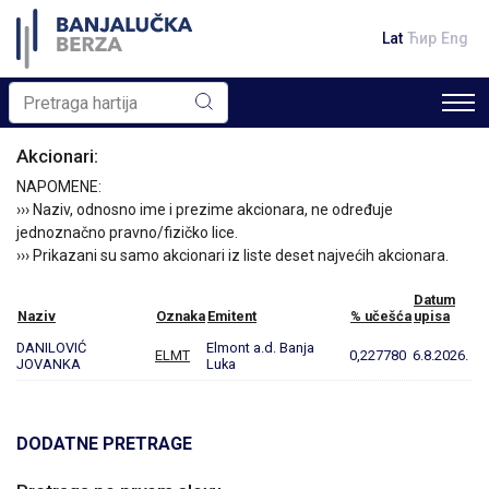
Lat
Ћир
Eng
Akcionari:
NAPOMENE:
››› Naziv, odnosno ime i prezime akcionara, ne određuje
jednoznačno pravno/fizičko lice.
››› Prikazani su samo akcionari iz liste deset najvećih akcionara.
Datum
Naziv
Oznaka
Emitent
% učešća
upisa
DANILOVIĆ
Elmont a.d. Banja
ELMT
0,227780
6.8.2026.
JOVANKA
Luka
DODATNE PRETRAGE