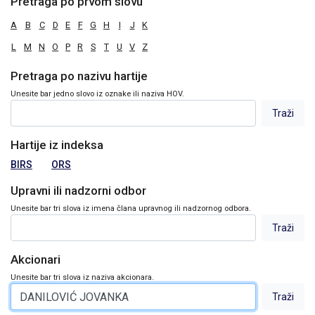
Pretraga po prvom slovu
A
B
C
D
E
F
G
H
I
J
K
L
M
N
O
P
R
S
T
U
V
Z
Pretraga po nazivu hartije
Unesite bar jedno slovo iz oznake ili naziva HOV.
Hartije iz indeksa
BIRS
ORS
Upravni ili nadzorni odbor
Unesite bar tri slova iz imena člana upravnog ili nadzornog odbora.
Akcionari
Unesite bar tri slova iz naziva akcionara.