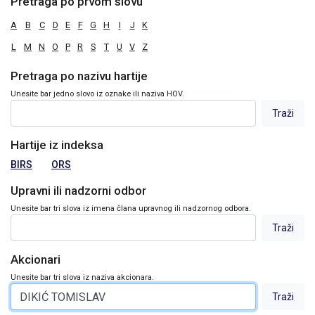
Pretraga po prvom slovu
A
B
C
D
E
F
G
H
I
J
K
L
M
N
O
P
R
S
T
U
V
Z
Pretraga po nazivu hartije
Unesite bar jedno slovo iz oznake ili naziva HOV.
Hartije iz indeksa
BIRS
ORS
Upravni ili nadzorni odbor
Unesite bar tri slova iz imena člana upravnog ili nadzornog odbora.
Akcionari
Unesite bar tri slova iz naziva akcionara.