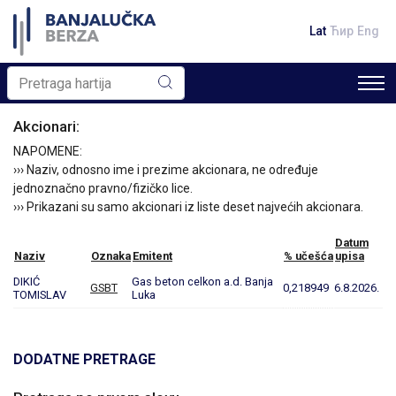
Lat
Ћир
Eng
Akcionari:
NAPOMENE:
››› Naziv, odnosno ime i prezime akcionara, ne određuje
jednoznačno pravno/fizičko lice.
››› Prikazani su samo akcionari iz liste deset najvećih akcionara.
Datum
Naziv
Oznaka
Emitent
% učešća
upisa
DIKIĆ
Gas beton celkon a.d. Banja
GSBT
0,218949
6.8.2026.
TOMISLAV
Luka
DODATNE PRETRAGE