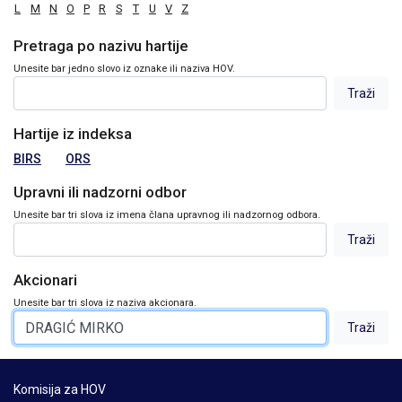
L
M
N
O
P
R
S
T
U
V
Z
Pretraga po nazivu hartije
Unesite bar jedno slovo iz oznake ili naziva HOV.
Hartije iz indeksa
BIRS
ORS
Upravni ili nadzorni odbor
Unesite bar tri slova iz imena člana upravnog ili nadzornog odbora.
Akcionari
Unesite bar tri slova iz naziva akcionara.
Komisija za HOV