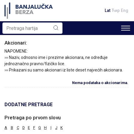
Lat
Ћир
Eng
Akcionari:
NAPOMENE:
››› Naziv, odnosno ime i prezime akcionara, ne određuje
jednoznačno pravno/fizičko lice.
››› Prikazani su samo akcionari iz liste deset najvećih akcionara.
Nema podataka o akcionarima.
DODATNE PRETRAGE
Pretraga po prvom slovu
A
B
C
D
E
F
G
H
I
J
K