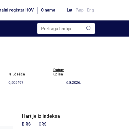
ralni registar HOV
O nama
Lat
Ћир
Eng
Datum
% učešća
upisa
0,505497
6.8.2026.
Hartije iz indeksa
BIRS
ORS