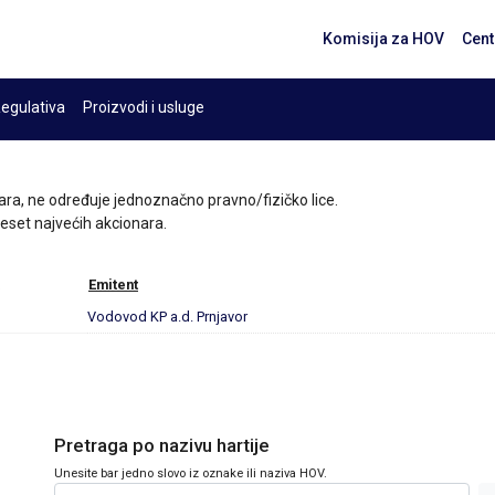
Komisija za HOV
Cent
egulativa
Proizvodi i usluge
ara, ne određuje jednoznačno pravno/fizičko lice.
 deset najvećih akcionara.
Emitent
Vodovod KP a.d. Prnjavor
Pretraga po nazivu hartije
Unesite bar jedno slovo iz oznake ili naziva HOV.