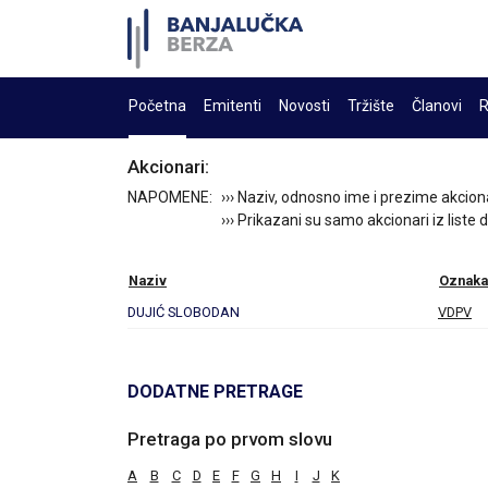
Početna
Emitenti
Novosti
Tržište
Članovi
R
Akcionari:
NAPOMENE:
››› Naziv, odnosno ime i prezime akcion
››› Prikazani su samo akcionari iz liste
Naziv
Oznaka
DUJIĆ SLOBODAN
VDPV
DODATNE PRETRAGE
Pretraga po prvom slovu
A
B
C
D
E
F
G
H
I
J
K