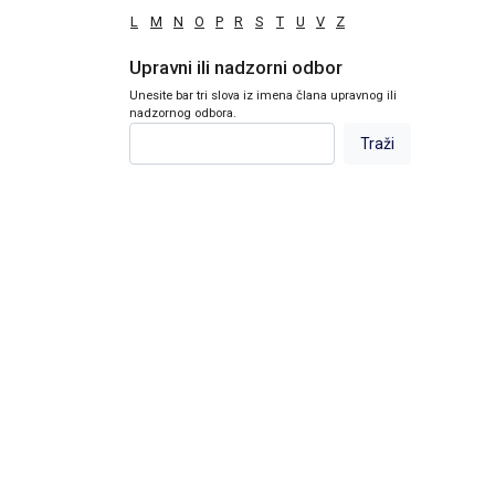
L
M
N
O
P
R
S
T
U
V
Z
Upravni ili nadzorni odbor
Unesite bar tri slova iz imena člana upravnog ili
nadzornog odbora.