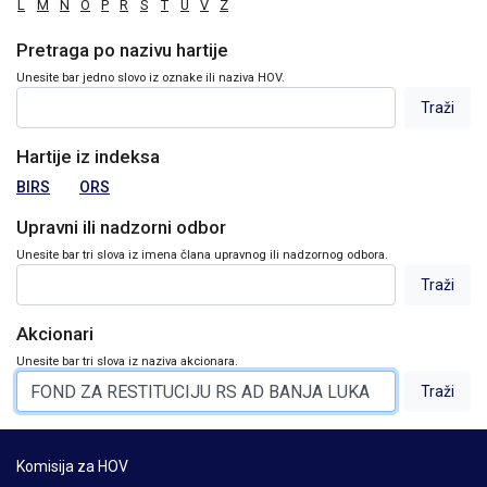
L
M
N
O
P
R
S
T
U
V
Z
Pretraga po nazivu hartije
Unesite bar jedno slovo iz oznake ili naziva HOV.
Hartije iz indeksa
BIRS
ORS
Upravni ili nadzorni odbor
Unesite bar tri slova iz imena člana upravnog ili nadzornog odbora.
Akcionari
Unesite bar tri slova iz naziva akcionara.
Komisija za HOV