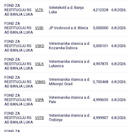
FOND ZA
Veletekstil a.d. Banja
RESTITUCIJU RS
VLTK
4,212328
6.8.2026.
Luka
AD BANJA LUKA
FOND ZA
RESTITUCIJU RS
VOBI
JP Vodovod a.d. Bileća
5,000000
6.8.2026.
AD BANJA LUKA
FOND ZA
Veterinarska stanica a.d.
RESTITUCIJU RS
VSKD
5,000101
6.8.2026.
Kozarska Dubica
AD BANJA LUKA
FOND ZA
Veterinarska stanica a.d.
RESTITUCIJU RS
VSLK
4,997873
6.8.2026.
Lukavica
AD BANJA LUKA
FOND ZA
Veterinarska stanica a.d.
RESTITUCIJU RS
VSMG
3,703468
6.8.2026.
Mrkonjić Grad
AD BANJA LUKA
FOND ZA
Veterinarska stanica a.d.
RESTITUCIJU RS
VSPA
4,999655
6.8.2026.
Pale
AD BANJA LUKA
FOND ZA
Veterinarska stanica a.d.
RESTITUCIJU RS
VSTB
4,999907
6.8.2026.
Trebinje
AD BANJA LUKA
FOND ZA