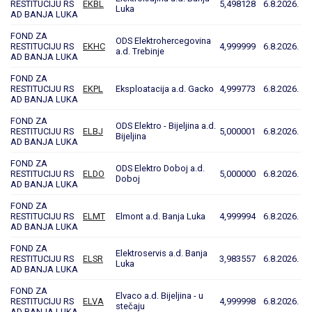
RESTITUCIJU RS
EKBL
5,498128
6.8.2026.
Luka
AD BANJA LUKA
FOND ZA
ODS Elektrohercegovina
RESTITUCIJU RS
EKHC
4,999999
6.8.2026.
a.d. Trebinje
AD BANJA LUKA
FOND ZA
RESTITUCIJU RS
EKPL
Eksploatacija a.d. Gacko
4,999773
6.8.2026.
AD BANJA LUKA
FOND ZA
ODS Elektro - Bijeljina a.d.
RESTITUCIJU RS
ELBJ
5,000001
6.8.2026.
Bijeljina
AD BANJA LUKA
FOND ZA
ODS Elektro Doboj a.d.
RESTITUCIJU RS
ELDO
5,000000
6.8.2026.
Doboj
AD BANJA LUKA
FOND ZA
RESTITUCIJU RS
ELMT
Elmont a.d. Banja Luka
4,999994
6.8.2026.
AD BANJA LUKA
FOND ZA
Elektroservis a.d. Banja
RESTITUCIJU RS
ELSR
3,983557
6.8.2026.
Luka
AD BANJA LUKA
FOND ZA
Elvaco a.d. Bijeljina - u
RESTITUCIJU RS
ELVA
4,999998
6.8.2026.
stečaju
AD BANJA LUKA