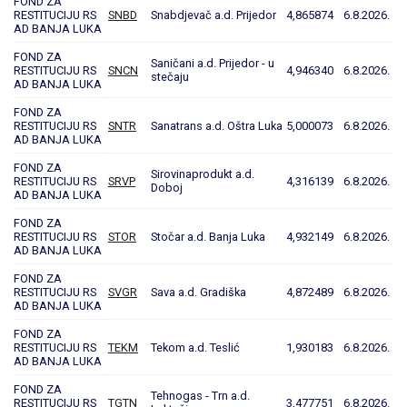
FOND ZA
RESTITUCIJU RS
SNBD
Snabdjevač a.d. Prijedor
4,865874
6.8.2026.
AD BANJA LUKA
FOND ZA
Saničani a.d. Prijedor - u
RESTITUCIJU RS
SNCN
4,946340
6.8.2026.
stečaju
AD BANJA LUKA
FOND ZA
RESTITUCIJU RS
SNTR
Sanatrans a.d. Oštra Luka
5,000073
6.8.2026.
AD BANJA LUKA
FOND ZA
Sirovinaprodukt a.d.
RESTITUCIJU RS
SRVP
4,316139
6.8.2026.
Doboj
AD BANJA LUKA
FOND ZA
RESTITUCIJU RS
STOR
Stočar a.d. Banja Luka
4,932149
6.8.2026.
AD BANJA LUKA
FOND ZA
RESTITUCIJU RS
SVGR
Sava a.d. Gradiška
4,872489
6.8.2026.
AD BANJA LUKA
FOND ZA
RESTITUCIJU RS
TEKM
Tekom a.d. Teslić
1,930183
6.8.2026.
AD BANJA LUKA
FOND ZA
Tehnogas - Trn a.d.
RESTITUCIJU RS
TGTN
3,477751
6.8.2026.