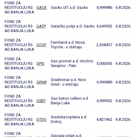
FOND ZA
RESTITUCIJU RS
GACK
Gacko UIT a.d. Gacko
4,999986
6.8.2026.
AD BANJA LUKA
FOND ZA
RESTITUCIJU RS
GATP
Gatačko polje a.d. Gacko
4,649592
6.8.2026.
AD BANJA LUKA
FOND ZA
Farmland a.d. Nova
RESTITUCIJU RS
GOVF
2,638457
6.8.2026.
Topola - u stečaju
AD BANJA LUKA
FOND ZA
Gas promet a.d. Istočno
RESTITUCIJU RS
GPIS
5,000043
6.8.2026.
Sarajevo - Pale
AD BANJA LUKA
FOND ZA
Građevinar a.d. Novi
RESTITUCIJU RS
GRNR
4,999989
6.8.2026.
Grad - u stečaju
AD BANJA LUKA
FOND ZA
Gas beton celkon a.d.
RESTITUCIJU RS
GSBT
4,999952
6.8.2026.
Banja Luka
AD BANJA LUKA
FOND ZA
Gradska toplana a.d.
RESTITUCIJU RS
GTDO
4,827462
6.8.2026.
Doboj
AD BANJA LUKA
FOND ZA
Gipsara volari a.d.