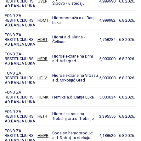
RESTITUCIJU RS
GVLR
4,999990
6.8.2026.
Šipovo - u stečaju
AD BANJA LUKA
FOND ZA
Hidromontaža a.d. Banja
RESTITUCIJU RS
HDMT
4,999982
6.8.2026.
Luka
AD BANJA LUKA
FOND ZA
Hidrat a.d. Ukrina -
RESTITUCIJU RS
HDRT
4,768284
6.8.2026.
Čelinac
AD BANJA LUKA
FOND ZA
Hidroelektrane na Drini
RESTITUCIJU RS
HEDR
5,000000
6.8.2026.
a.d. Višegrad
AD BANJA LUKA
FOND ZA
Hidroelektrane na Vrbasu
RESTITUCIJU RS
HELV
5,000000
6.8.2026.
a.d. Mrkonjić Grad
AD BANJA LUKA
FOND ZA
RESTITUCIJU RS
HEMK
Hemiks a.d. Banja Luka
5,000034
6.8.2026.
AD BANJA LUKA
FOND ZA
Hidroelektrane na
RESTITUCIJU RS
HETR
3,395556
6.8.2026.
Trebišnjici a.d. Trebinje
AD BANJA LUKA
FOND ZA
Soda so hemoprodukt
RESTITUCIJU RS
HMPR
4,188626
6.8.2026.
a.d. Doboj - u stečaju
AD BANJA LUKA