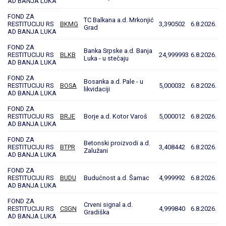
AD BANJA LUKA
FOND ZA
TC Balkana a.d. Mrkonjić
RESTITUCIJU RS
BKMG
3,390502
6.8.2026.
Grad
AD BANJA LUKA
FOND ZA
Banka Srpske a.d. Banja
RESTITUCIJU RS
BLKB
24,999993
6.8.2026.
Luka - u stečaju
AD BANJA LUKA
FOND ZA
Bosanka a.d. Pale - u
RESTITUCIJU RS
BOSA
5,000032
6.8.2026.
likvidaciji
AD BANJA LUKA
FOND ZA
RESTITUCIJU RS
BRJE
Borje a.d. Kotor Varoš
5,000012
6.8.2026.
AD BANJA LUKA
FOND ZA
Betonski proizvodi a.d.
RESTITUCIJU RS
BTPR
3,408442
6.8.2026.
Zalužani
AD BANJA LUKA
FOND ZA
RESTITUCIJU RS
BUDU
Budućnost a.d. Šamac
4,999992
6.8.2026.
AD BANJA LUKA
FOND ZA
Crveni signal a.d.
RESTITUCIJU RS
CSGN
4,999840
6.8.2026.
Gradiška
AD BANJA LUKA