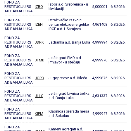
FOND ZA
Izbor a.d. Srebrenica - u
RESTITUCIJU RS
IZBO
5,000001
6.8.2026.
likvidaciji
AD BANJA LUKA
FOND ZA
Istraživačko razvojni
RESTITUCIJU RS
IZEN
centar elektroenergetike
4,961408
6.8.2026.
AD BANJA LUKA
IRCE a.d. I. Sarajevo
FOND ZA
RESTITUCIJU RS
JDRK
Jadranka a.d. Banja Luka
4,999994
6.8.2026.
AD BANJA LUKA
FOND ZA
Jelšingrad FMD a.d.
RESTITUCIJU RS
JFMD
4,999976
6.8.2026.
Prnjavor - u stečaju
AD BANJA LUKA
FOND ZA
RESTITUCIJU RS
JGPB
Jugoprevoz a.d. Bileća
4,999875
6.8.2026.
AD BANJA LUKA
FOND ZA
Jelšingrad Livnica čelika
RESTITUCIJU RS
JLLC
4,631337
6.8.2026.
a.d. Banja Luka
AD BANJA LUKA
FOND ZA
Klaonica i prerada mesa
RESTITUCIJU RS
KIPM
4,999947
6.8.2026.
a.d. Sokolac
AD BANJA LUKA
FOND ZA
Kameni agregati a.d.