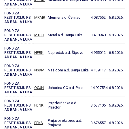
AD BANJA LUKA
FOND ZA
RESTITUCIJU RS
MRMR
Mermer a.d. Čelinac
4,087552
6.8.2026.
AD BANJA LUKA
FOND ZA
RESTITUCIJU RS
MTLB
Metal a.d. Banja Luka
3,438940
6.8.2026.
AD BANJA LUKA
FOND ZA
RESTITUCIJU RS
NPRK
Napredak a.d. Šipovo
4,955012
6.8.2026.
AD BANJA LUKA
FOND ZA
RESTITUCIJU RS
NSDM
Naš dom a.d. Banja Luka
4,139117
6.8.2026.
AD BANJA LUKA
FOND ZA
RESTITUCIJU RS
OCJH
Jahorina OC a.d. Pale
14,927534
6.8.2026.
AD BANJA LUKA
FOND ZA
Prijedorčanka a.d.
RESTITUCIJU RS
PDNK
3,537106
6.8.2026.
Prijedor
AD BANJA LUKA
FOND ZA
Prnjavor ekspres a.d.
RESTITUCIJU RS
PEKS
3,676557
6.8.2026.
Prnjavor
AD BANJA LUKA