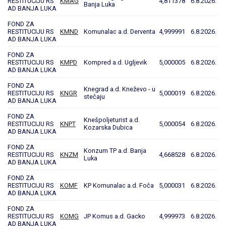
RESTITUCIJU RS
KMAG
4,811378
6.8.2026.
Banja Luka
AD BANJA LUKA
FOND ZA
RESTITUCIJU RS
KMND
Komunalac a.d. Derventa
4,999991
6.8.2026.
AD BANJA LUKA
FOND ZA
RESTITUCIJU RS
KMPD
Kompred a.d. Ugljevik
5,000005
6.8.2026.
AD BANJA LUKA
FOND ZA
Knegrad a.d. Kneževo - u
RESTITUCIJU RS
KNGR
5,000019
6.8.2026.
stečaju
AD BANJA LUKA
FOND ZA
Knešpoljeturist a.d.
RESTITUCIJU RS
KNPT
5,000054
6.8.2026.
Kozarska Dubica
AD BANJA LUKA
FOND ZA
Konzum TP a.d. Banja
RESTITUCIJU RS
KNZM
4,668528
6.8.2026.
Luka
AD BANJA LUKA
FOND ZA
RESTITUCIJU RS
KOMF
KP Komunalac a.d. Foča
5,000031
6.8.2026.
AD BANJA LUKA
FOND ZA
RESTITUCIJU RS
KOMG
JP Komus a.d. Gacko
4,999973
6.8.2026.
AD BANJA LUKA