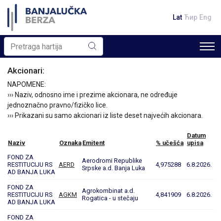
Lat
Ћир
Eng
Akcionari:
NAPOMENE:
››› Naziv, odnosno ime i prezime akcionara, ne određuje
jednoznačno pravno/fizičko lice.
››› Prikazani su samo akcionari iz liste deset najvećih akcionara.
Datum
Naziv
Oznaka
Emitent
% učešća
upisa
FOND ZA
Aerodromi Republike
RESTITUCIJU RS
AERD
4,975288
6.8.2026.
Srpske a.d. Banja Luka
AD BANJA LUKA
FOND ZA
Agrokombinat a.d.
RESTITUCIJU RS
AGKM
4,841909
6.8.2026.
Rogatica - u stečaju
AD BANJA LUKA
FOND ZA