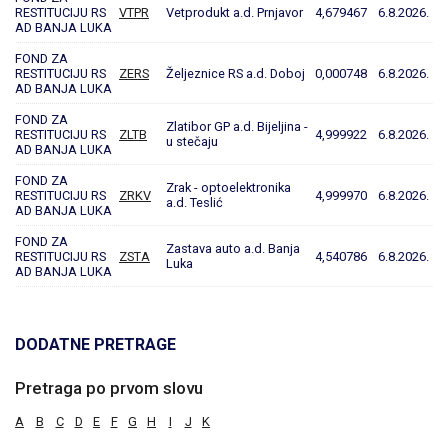
RESTITUCIJU RS
VTPR
Vetprodukt a.d. Prnjavor
4,679467
6.8.2026.
AD BANJA LUKA
FOND ZA
RESTITUCIJU RS
ZERS
Željeznice RS a.d. Doboj
0,000748
6.8.2026.
AD BANJA LUKA
FOND ZA
Zlatibor GP a.d. Bijeljina -
RESTITUCIJU RS
ZLTB
4,999922
6.8.2026.
u stečaju
AD BANJA LUKA
FOND ZA
Zrak - optoelektronika
RESTITUCIJU RS
ZRKV
4,999970
6.8.2026.
a.d. Teslić
AD BANJA LUKA
FOND ZA
Zastava auto a.d. Banja
RESTITUCIJU RS
ZSTA
4,540786
6.8.2026.
Luka
AD BANJA LUKA
DODATNE PRETRAGE
Pretraga po prvom slovu
A
B
C
D
E
F
G
H
I
J
K