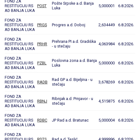
FOND ZA
Pošte Srpske a.d. Banja
RESTITUCIJU RS
POST
5,000001
6.8.2026.
Luka
AD BANJA LUKA
FOND ZA
RESTITUCIJU RS
PRGS
Progres a.d. Doboj
2,634449
6.8.2026.
AD BANJA LUKA
FOND ZA
Prehrana PI a.d. Gradiška
RESTITUCIJU RS
PRHR
4,063984
6.8.2026.
- u stečaju
AD BANJA LUKA
FOND ZA
Poslovna zona a.d. Banja
RESTITUCIJU RS
PZBL
5,000000
6.8.2026.
Luka
AD BANJA LUKA
FOND ZA
Rad GP a.d. Bijeljina - u
RESTITUCIJU RS
RADB
3,678269
6.8.2026.
stečaju
AD BANJA LUKA
FOND ZA
Ribnjak a.d. Prnjavor - u
RESTITUCIJU RS
RBNJ
4,515875
6.8.2026.
stečaju
AD BANJA LUKA
FOND ZA
RESTITUCIJU RS
RDBC
JP Rad a.d. Bratunac
5,000004
6.8.2026.
AD BANJA LUKA
FOND ZA
RESTITUCIJU RS
RDTS
Rad a.d. Teslić
4,999996
6.8.2026.