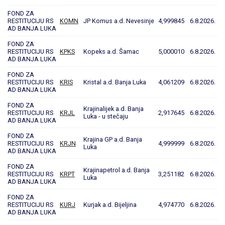
FOND ZA
RESTITUCIJU RS
KOMN
JP Komus a.d. Nevesinje
4,999845
6.8.2026.
AD BANJA LUKA
FOND ZA
RESTITUCIJU RS
KPKS
Kopeks a.d. Šamac
5,000010
6.8.2026.
AD BANJA LUKA
FOND ZA
RESTITUCIJU RS
KRIS
Kristal a.d. Banja Luka
4,061209
6.8.2026.
AD BANJA LUKA
FOND ZA
Krajinalijek a.d. Banja
RESTITUCIJU RS
KRJL
2,917645
6.8.2026.
Luka - u stečaju
AD BANJA LUKA
FOND ZA
Krajina GP a.d. Banja
RESTITUCIJU RS
KRJN
4,999999
6.8.2026.
Luka
AD BANJA LUKA
FOND ZA
Krajinapetrol a.d. Banja
RESTITUCIJU RS
KRPT
3,251182
6.8.2026.
Luka
AD BANJA LUKA
FOND ZA
RESTITUCIJU RS
KURJ
Kurjak a.d. Bijeljina
4,974770
6.8.2026.
AD BANJA LUKA