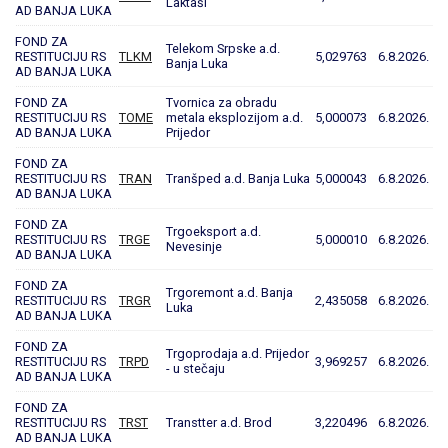
Laktaši
AD BANJA LUKA
FOND ZA
Telekom Srpske a.d.
RESTITUCIJU RS
TLKM
5,029763
6.8.2026.
Banja Luka
AD BANJA LUKA
FOND ZA
Tvornica za obradu
RESTITUCIJU RS
TOME
metala eksplozijom a.d.
5,000073
6.8.2026.
AD BANJA LUKA
Prijedor
FOND ZA
RESTITUCIJU RS
TRAN
Tranšped a.d. Banja Luka
5,000043
6.8.2026.
AD BANJA LUKA
FOND ZA
Trgoeksport a.d.
RESTITUCIJU RS
TRGE
5,000010
6.8.2026.
Nevesinje
AD BANJA LUKA
FOND ZA
Trgoremont a.d. Banja
RESTITUCIJU RS
TRGR
2,435058
6.8.2026.
Luka
AD BANJA LUKA
FOND ZA
Trgoprodaja a.d. Prijedor
RESTITUCIJU RS
TRPD
3,969257
6.8.2026.
- u stečaju
AD BANJA LUKA
FOND ZA
RESTITUCIJU RS
TRST
Transtter a.d. Brod
3,220496
6.8.2026.
AD BANJA LUKA