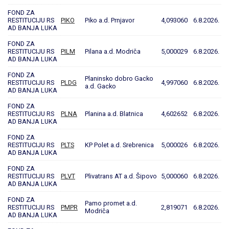
FOND ZA
RESTITUCIJU RS
PIKO
Piko a.d. Prnjavor
4,093060
6.8.2026.
AD BANJA LUKA
FOND ZA
RESTITUCIJU RS
PILM
Pilana a.d. Modriča
5,000029
6.8.2026.
AD BANJA LUKA
FOND ZA
Planinsko dobro Gacko
RESTITUCIJU RS
PLDG
4,997060
6.8.2026.
a.d. Gacko
AD BANJA LUKA
FOND ZA
RESTITUCIJU RS
PLNA
Planina a.d. Blatnica
4,602652
6.8.2026.
AD BANJA LUKA
FOND ZA
RESTITUCIJU RS
PLTS
KP Polet a.d. Srebrenica
5,000026
6.8.2026.
AD BANJA LUKA
FOND ZA
RESTITUCIJU RS
PLVT
Plivatrans AT a.d. Šipovo
5,000060
6.8.2026.
AD BANJA LUKA
FOND ZA
Pamo promet a.d.
RESTITUCIJU RS
PMPR
2,819071
6.8.2026.
Modriča
AD BANJA LUKA