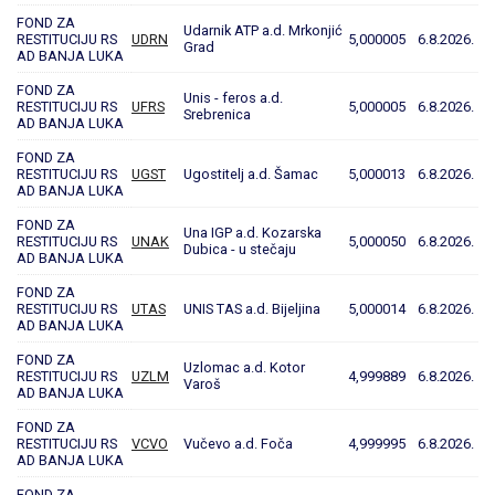
FOND ZA
Udarnik ATP a.d. Mrkonjić
RESTITUCIJU RS
UDRN
5,000005
6.8.2026.
Grad
AD BANJA LUKA
FOND ZA
Unis - feros a.d.
RESTITUCIJU RS
UFRS
5,000005
6.8.2026.
Srebrenica
AD BANJA LUKA
FOND ZA
RESTITUCIJU RS
UGST
Ugostitelj a.d. Šamac
5,000013
6.8.2026.
AD BANJA LUKA
FOND ZA
Una IGP a.d. Kozarska
RESTITUCIJU RS
UNAK
5,000050
6.8.2026.
Dubica - u stečaju
AD BANJA LUKA
FOND ZA
RESTITUCIJU RS
UTAS
UNIS TAS a.d. Bijeljina
5,000014
6.8.2026.
AD BANJA LUKA
FOND ZA
Uzlomac a.d. Kotor
RESTITUCIJU RS
UZLM
4,999889
6.8.2026.
Varoš
AD BANJA LUKA
FOND ZA
RESTITUCIJU RS
VCVO
Vučevo a.d. Foča
4,999995
6.8.2026.
AD BANJA LUKA
FOND ZA