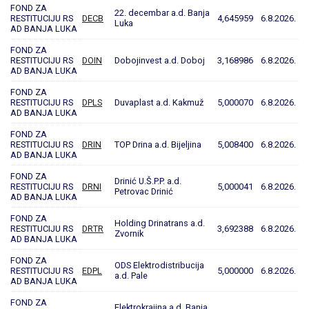
FOND ZA
22. decembar a.d. Banja
RESTITUCIJU RS
DECB
4,645959
6.8.2026.
Luka
AD BANJA LUKA
FOND ZA
RESTITUCIJU RS
DOIN
Dobojinvest a.d. Doboj
3,168986
6.8.2026.
AD BANJA LUKA
FOND ZA
RESTITUCIJU RS
DPLS
Duvaplast a.d. Kakmuž
5,000070
6.8.2026.
AD BANJA LUKA
FOND ZA
RESTITUCIJU RS
DRIN
TOP Drina a.d. Bijeljina
5,008400
6.8.2026.
AD BANJA LUKA
FOND ZA
Drinić U.Š.P.P. a.d.
RESTITUCIJU RS
DRNI
5,000041
6.8.2026.
Petrovac Drinić
AD BANJA LUKA
FOND ZA
Holding Drinatrans a.d.
RESTITUCIJU RS
DRTR
3,692388
6.8.2026.
Zvornik
AD BANJA LUKA
FOND ZA
ODS Elektrodistribucija
RESTITUCIJU RS
EDPL
5,000000
6.8.2026.
a.d. Pale
AD BANJA LUKA
FOND ZA
Elektrokrajina a.d. Banja