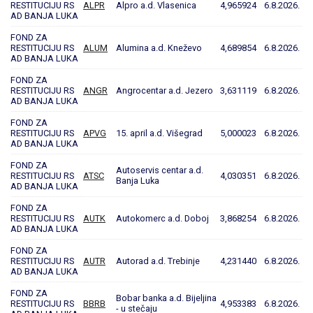
RESTITUCIJU RS
ALPR
Alpro a.d. Vlasenica
4,965924
6.8.2026.
AD BANJA LUKA
FOND ZA
RESTITUCIJU RS
ALUM
Alumina a.d. Kneževo
4,689854
6.8.2026.
AD BANJA LUKA
FOND ZA
RESTITUCIJU RS
ANGR
Angrocentar a.d. Jezero
3,631119
6.8.2026.
AD BANJA LUKA
FOND ZA
RESTITUCIJU RS
APVG
15. april a.d. Višegrad
5,000023
6.8.2026.
AD BANJA LUKA
FOND ZA
Autoservis centar a.d.
RESTITUCIJU RS
ATSC
4,030351
6.8.2026.
Banja Luka
AD BANJA LUKA
FOND ZA
RESTITUCIJU RS
AUTK
Autokomerc a.d. Doboj
3,868254
6.8.2026.
AD BANJA LUKA
FOND ZA
RESTITUCIJU RS
AUTR
Autorad a.d. Trebinje
4,231440
6.8.2026.
AD BANJA LUKA
FOND ZA
Bobar banka a.d. Bijeljina
RESTITUCIJU RS
BBRB
4,953383
6.8.2026.
- u stečaju