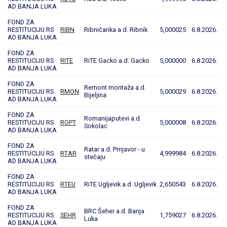
AD BANJA LUKA
FOND ZA
RESTITUCIJU RS
RIBN
Ribničanka a.d. Ribnik
5,000025
6.8.2026.
AD BANJA LUKA
FOND ZA
RESTITUCIJU RS
RITE
RiTE Gacko a.d. Gacko
5,000000
6.8.2026.
AD BANJA LUKA
FOND ZA
Remont montaža a.d.
RESTITUCIJU RS
RMON
5,000029
6.8.2026.
Bijeljina
AD BANJA LUKA
FOND ZA
Romanijaputevi a.d.
RESTITUCIJU RS
ROPT
5,000008
6.8.2026.
Sokolac
AD BANJA LUKA
FOND ZA
Ratar a.d. Prnjavor - u
RESTITUCIJU RS
RTAR
4,999984
6.8.2026.
stečaju
AD BANJA LUKA
FOND ZA
RESTITUCIJU RS
RTEU
RiTE Ugljevik a.d. Ugljevik
2,650543
6.8.2026.
AD BANJA LUKA
FOND ZA
BRC Šeher a.d. Banja
RESTITUCIJU RS
SEHR
1,759027
6.8.2026.
Luka
AD BANJA LUKA