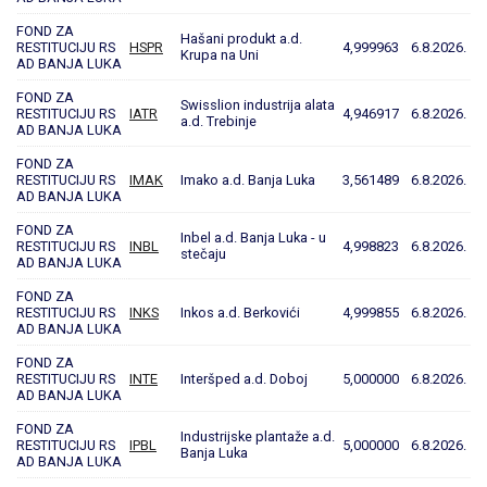
FOND ZA
Hašani produkt a.d.
RESTITUCIJU RS
HSPR
4,999963
6.8.2026.
Krupa na Uni
AD BANJA LUKA
FOND ZA
Swisslion industrija alata
RESTITUCIJU RS
IATR
4,946917
6.8.2026.
a.d. Trebinje
AD BANJA LUKA
FOND ZA
RESTITUCIJU RS
IMAK
Imako a.d. Banja Luka
3,561489
6.8.2026.
AD BANJA LUKA
FOND ZA
Inbel a.d. Banja Luka - u
RESTITUCIJU RS
INBL
4,998823
6.8.2026.
stečaju
AD BANJA LUKA
FOND ZA
RESTITUCIJU RS
INKS
Inkos a.d. Berkovići
4,999855
6.8.2026.
AD BANJA LUKA
FOND ZA
RESTITUCIJU RS
INTE
Interšped a.d. Doboj
5,000000
6.8.2026.
AD BANJA LUKA
FOND ZA
Industrijske plantaže a.d.
RESTITUCIJU RS
IPBL
5,000000
6.8.2026.
Banja Luka
AD BANJA LUKA