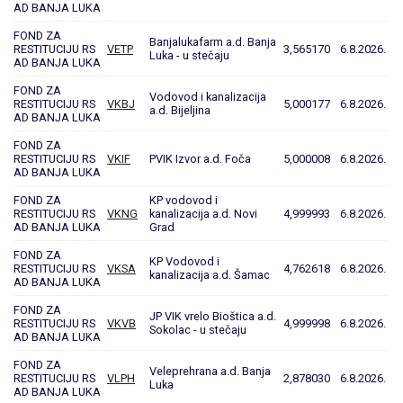
AD BANJA LUKA
FOND ZA
Banjalukafarm a.d. Banja
RESTITUCIJU RS
VETP
3,565170
6.8.2026.
Luka - u stečaju
AD BANJA LUKA
FOND ZA
Vodovod i kanalizacija
RESTITUCIJU RS
VKBJ
5,000177
6.8.2026.
a.d. Bijeljina
AD BANJA LUKA
FOND ZA
RESTITUCIJU RS
VKIF
PVIK Izvor a.d. Foča
5,000008
6.8.2026.
AD BANJA LUKA
FOND ZA
KP vodovod i
RESTITUCIJU RS
VKNG
kanalizacija a.d. Novi
4,999993
6.8.2026.
AD BANJA LUKA
Grad
FOND ZA
KP Vodovod i
RESTITUCIJU RS
VKSA
4,762618
6.8.2026.
kanalizacija a.d. Šamac
AD BANJA LUKA
FOND ZA
JP VIK vrelo Bioštica a.d.
RESTITUCIJU RS
VKVB
4,999998
6.8.2026.
Sokolac - u stečaju
AD BANJA LUKA
FOND ZA
Veleprehrana a.d. Banja
RESTITUCIJU RS
VLPH
2,878030
6.8.2026.
Luka
AD BANJA LUKA