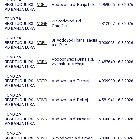
RESTITUCIJU RS
VDBL
Vodovod a.d. Banja Luka
4,969006
6.8.2026.
AD BANJA LUKA
FOND ZA
KP Vodovod a.d.
RESTITUCIJU RS
VDGR
4,812007
6.8.2026.
Gradiška
AD BANJA LUKA
FOND ZA
JP vodovod i kanalizacija
RESTITUCIJU RS
VDPL
5,000003
6.8.2026.
a.d. Pale
AD BANJA LUKA
FOND ZA
Vodoprivreda Drina a.d.
RESTITUCIJU RS
VDRN
3,487649
6.8.2026.
Zvornik - u stečaju
AD BANJA LUKA
FOND ZA
RESTITUCIJU RS
VDTR
Vodovod a.d. Trebinje
4,999999
6.8.2026.
AD BANJA LUKA
FOND ZA
RESTITUCIJU RS
VDVD
Vodovod a.d. Doboj
4,581941
6.8.2026.
AD BANJA LUKA
FOND ZA
RESTITUCIJU RS
VDVN
Vodovod a.d. Nevesinje
5,000004
6.8.2026.
AD BANJA LUKA
FOND ZA
RESTITUCIJU RS
VDVS
KP vodovod a.d. Srbac
5,000000
6.8.2026.