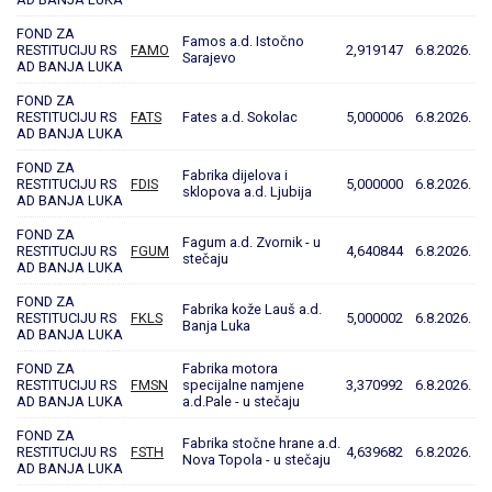
FOND ZA
Famos a.d. Istočno
RESTITUCIJU RS
FAMO
2,919147
6.8.2026.
Sarajevo
AD BANJA LUKA
FOND ZA
RESTITUCIJU RS
FATS
Fates a.d. Sokolac
5,000006
6.8.2026.
AD BANJA LUKA
FOND ZA
Fabrika dijelova i
RESTITUCIJU RS
FDIS
5,000000
6.8.2026.
sklopova a.d. Ljubija
AD BANJA LUKA
FOND ZA
Fagum a.d. Zvornik - u
RESTITUCIJU RS
FGUM
4,640844
6.8.2026.
stečaju
AD BANJA LUKA
FOND ZA
Fabrika kože Lauš a.d.
RESTITUCIJU RS
FKLS
5,000002
6.8.2026.
Banja Luka
AD BANJA LUKA
FOND ZA
Fabrika motora
RESTITUCIJU RS
FMSN
specijalne namjene
3,370992
6.8.2026.
AD BANJA LUKA
a.d.Pale - u stečaju
FOND ZA
Fabrika stočne hrane a.d.
RESTITUCIJU RS
FSTH
4,639682
6.8.2026.
Nova Topola - u stečaju
AD BANJA LUKA