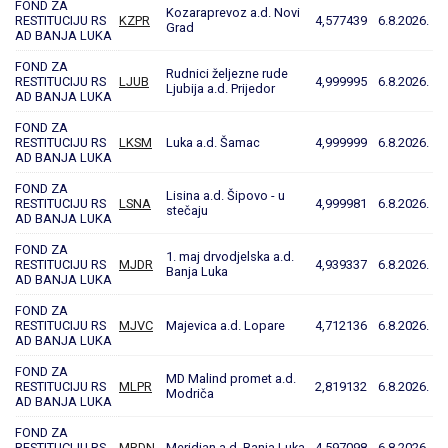
FOND ZA
Kozaraprevoz a.d. Novi
RESTITUCIJU RS
KZPR
4,577439
6.8.2026.
Grad
AD BANJA LUKA
FOND ZA
Rudnici željezne rude
RESTITUCIJU RS
LJUB
4,999995
6.8.2026.
Ljubija a.d. Prijedor
AD BANJA LUKA
FOND ZA
RESTITUCIJU RS
LKSM
Luka a.d. Šamac
4,999999
6.8.2026.
AD BANJA LUKA
FOND ZA
Lisina a.d. Šipovo - u
RESTITUCIJU RS
LSNA
4,999981
6.8.2026.
stečaju
AD BANJA LUKA
FOND ZA
1. maj drvodjelska a.d.
RESTITUCIJU RS
MJDR
4,939337
6.8.2026.
Banja Luka
AD BANJA LUKA
FOND ZA
RESTITUCIJU RS
MJVC
Majevica a.d. Lopare
4,712136
6.8.2026.
AD BANJA LUKA
FOND ZA
MD Malind promet a.d.
RESTITUCIJU RS
MLPR
2,819132
6.8.2026.
Modriča
AD BANJA LUKA
FOND ZA
RESTITUCIJU RS
MRDN
Meridian a.d. Banja Luka
4,597098
6.8.2026.