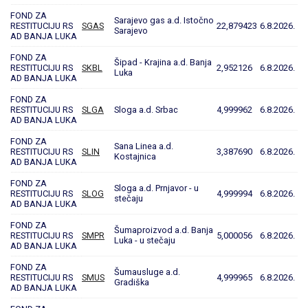
FOND ZA
Sarajevo gas a.d. Istočno
RESTITUCIJU RS
SGAS
22,879423
6.8.2026.
Sarajevo
AD BANJA LUKA
FOND ZA
Šipad - Krajina a.d. Banja
RESTITUCIJU RS
SKBL
2,952126
6.8.2026.
Luka
AD BANJA LUKA
FOND ZA
RESTITUCIJU RS
SLGA
Sloga a.d. Srbac
4,999962
6.8.2026.
AD BANJA LUKA
FOND ZA
Sana Linea a.d.
RESTITUCIJU RS
SLIN
3,387690
6.8.2026.
Kostajnica
AD BANJA LUKA
FOND ZA
Sloga a.d. Prnjavor - u
RESTITUCIJU RS
SLOG
4,999994
6.8.2026.
stečaju
AD BANJA LUKA
FOND ZA
Šumaproizvod a.d. Banja
RESTITUCIJU RS
SMPR
5,000056
6.8.2026.
Luka - u stečaju
AD BANJA LUKA
FOND ZA
Šumausluge a.d.
RESTITUCIJU RS
SMUS
4,999965
6.8.2026.
Gradiška
AD BANJA LUKA