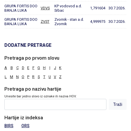
GRUPA FORTIS DOO
KP vodovod a.d.
VDVS
1,791604
30.7.2026.
BANJA LUKA
Srbac
GRUPA FORTIS DOO
Zvornik - stan a.d.
ZVST
4,999975
30.7.2026.
BANJA LUKA
Zvornik
DODATNE PRETRAGE
Pretraga po prvom slovu
A
B
C
D
E
F
G
H
I
J
K
L
M
N
O
P
R
S
T
U
V
Z
Pretraga po nazivu hartije
Unesite bar jedno slovo iz oznake ili naziva HOV.
Hartije iz indeksa
BIRS
ORS