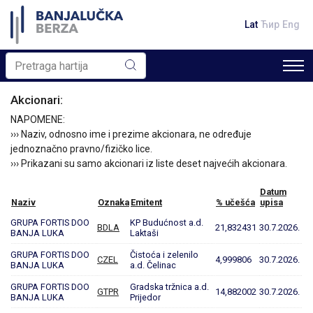
Lat
Ћир
Eng
Akcionari:
NAPOMENE:
››› Naziv, odnosno ime i prezime akcionara, ne određuje
jednoznačno pravno/fizičko lice.
››› Prikazani su samo akcionari iz liste deset najvećih akcionara.
Datum
Naziv
Oznaka
Emitent
% učešća
upisa
GRUPA FORTIS DOO
KP Budućnost a.d.
BDLA
21,832431
30.7.2026.
BANJA LUKA
Laktaši
GRUPA FORTIS DOO
Čistoća i zelenilo
CZEL
4,999806
30.7.2026.
BANJA LUKA
a.d. Čelinac
GRUPA FORTIS DOO
Gradska tržnica a.d.
GTPR
14,882002
30.7.2026.
BANJA LUKA
Prijedor