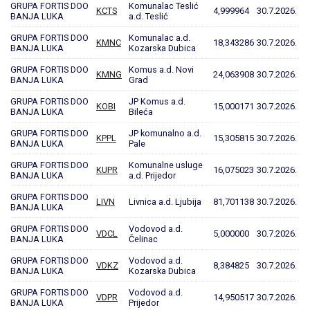
GRUPA FORTIS DOO
Komunalac Teslić
KCTS
4,999964
30.7.2026.
BANJA LUKA
a.d. Teslić
GRUPA FORTIS DOO
Komunalac a.d.
KMNC
18,343286
30.7.2026.
BANJA LUKA
Kozarska Dubica
GRUPA FORTIS DOO
Komus a.d. Novi
KMNG
24,063908
30.7.2026.
BANJA LUKA
Grad
GRUPA FORTIS DOO
JP Komus a.d.
KOBI
15,000171
30.7.2026.
BANJA LUKA
Bileća
GRUPA FORTIS DOO
JP komunalno a.d.
KPPL
15,305815
30.7.2026.
BANJA LUKA
Pale
GRUPA FORTIS DOO
Komunalne usluge
KUPR
16,075023
30.7.2026.
BANJA LUKA
a.d. Prijedor
GRUPA FORTIS DOO
LIVN
Livnica a.d. Ljubija
81,701138
30.7.2026.
BANJA LUKA
GRUPA FORTIS DOO
Vodovod a.d.
VDCL
5,000000
30.7.2026.
BANJA LUKA
Čelinac
GRUPA FORTIS DOO
Vodovod a.d.
VDKZ
8,384825
30.7.2026.
BANJA LUKA
Kozarska Dubica
GRUPA FORTIS DOO
Vodovod a.d.
VDPR
14,950517
30.7.2026.
BANJA LUKA
Prijedor