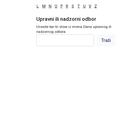
L
M
N
O
P
R
S
T
U
V
Z
Upravni ili nadzorni odbor
Unesite bar tri slova iz imena člana upravnog ili
nadzornog odbora.