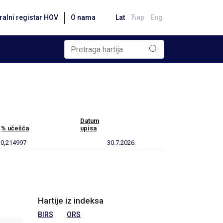
ralni registar HOV
O nama
Lat
Ћир
Eng
Datum
% učešća
upisa
0,214997
30.7.2026.
Hartije iz indeksa
BIRS
ORS