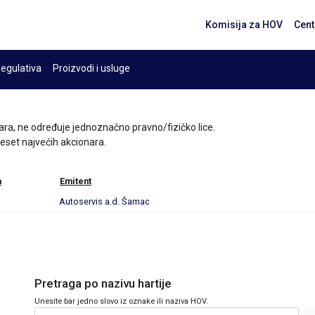
Komisija za HOV
Cent
egulativa
Proizvodi i usluge
ara, ne određuje jednoznačno pravno/fizičko lice.
 deset najvećih akcionara.
a
Emitent
Autoservis a.d. Šamac
Pretraga po nazivu hartije
Unesite bar jedno slovo iz oznake ili naziva HOV.