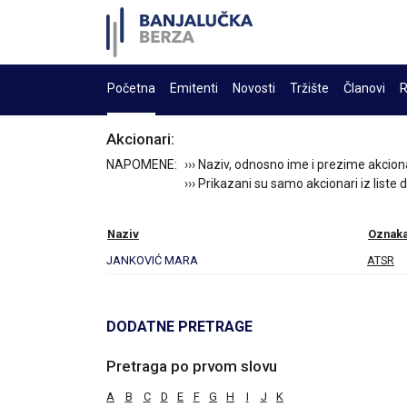
Početna
Emitenti
Novosti
Tržište
Članovi
R
Akcionari:
NAPOMENE:
››› Naziv, odnosno ime i prezime akcion
››› Prikazani su samo akcionari iz liste
Naziv
Oznak
JANKOVIĆ MARA
ATSR
DODATNE PRETRAGE
Pretraga po prvom slovu
A
B
C
D
E
F
G
H
I
J
K