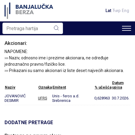
Lat
Ћир
Eng
Akcionari:
NAPOMENE:
››› Naziv, odnosno ime i prezime akcionara, ne određuje
jednoznačno pravno/fizičko lice.
››› Prikazani su samo akcionari iz liste deset najvećih akcionara.
Datum
Naziv
Oznaka
Emitent
% učešća
upisa
JOVANOVIĆ
Unis - feros a.d.
UFRS
0,628963
30.7.2026.
DESIMIR
Srebrenica
DODATNE PRETRAGE