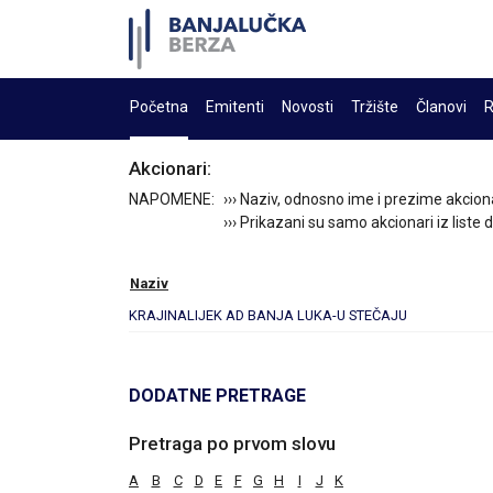
Početna
Emitenti
Novosti
Tržište
Članovi
R
Akcionari:
NAPOMENE:
››› Naziv, odnosno ime i prezime akcion
››› Prikazani su samo akcionari iz liste
Naziv
KRAJINALIJEK AD BANJA LUKA-U STEČAJU
DODATNE PRETRAGE
Pretraga po prvom slovu
A
B
C
D
E
F
G
H
I
J
K