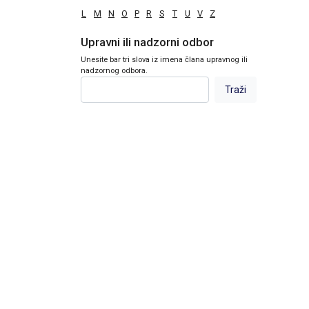
L
M
N
O
P
R
S
T
U
V
Z
Upravni ili nadzorni odbor
Unesite bar tri slova iz imena člana upravnog ili
nadzornog odbora.