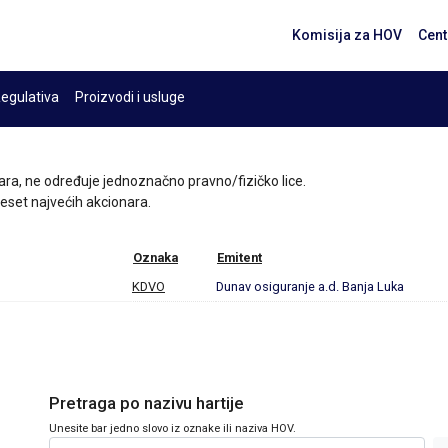
Komisija za HOV
Cent
egulativa
Proizvodi i usluge
ara, ne određuje jednoznačno pravno/fizičko lice.
 deset najvećih akcionara.
Oznaka
Emitent
KDVO
Dunav osiguranje a.d. Banja Luka
Pretraga po nazivu hartije
Unesite bar jedno slovo iz oznake ili naziva HOV.