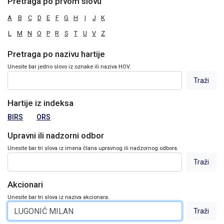
Pretraga po prvom slovu
A
B
C
D
E
F
G
H
I
J
K
L
M
N
O
P
R
S
T
U
V
Z
Pretraga po nazivu hartije
Unesite bar jedno slovo iz oznake ili naziva HOV.
Hartije iz indeksa
BIRS
ORS
Upravni ili nadzorni odbor
Unesite bar tri slova iz imena člana upravnog ili nadzornog odbora.
Akcionari
Unesite bar tri slova iz naziva akcionara.