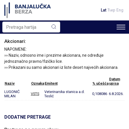
Lat
Ћир
Eng
Akcionari:
NAPOMENE:
››› Naziv, odnosno ime i prezime akcionara, ne određuje
jednoznačno pravno/fizičko lice.
››› Prikazani su samo akcionari iz liste deset najvećih akcionara.
Datum
Naziv
Oznaka
Emitent
% učešća
upisa
LUGONIĆ
Veterinarska stanica a.d.
VSTS
0,108086
6.8.2026.
MILAN
Teslić
DODATNE PRETRAGE