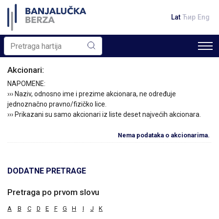
Lat
Ћир
Eng
Akcionari:
NAPOMENE:
››› Naziv, odnosno ime i prezime akcionara, ne određuje
jednoznačno pravno/fizičko lice.
››› Prikazani su samo akcionari iz liste deset najvećih akcionara.
Nema podataka o akcionarima.
DODATNE PRETRAGE
Pretraga po prvom slovu
A
B
C
D
E
F
G
H
I
J
K