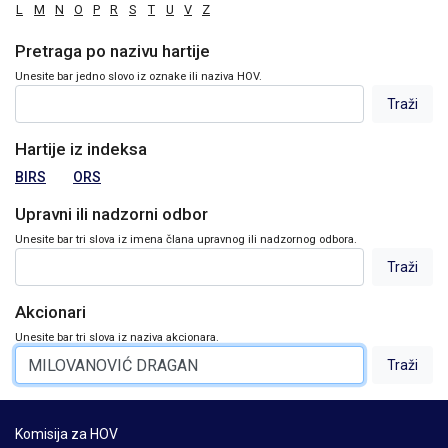
L
M
N
O
P
R
S
T
U
V
Z
Pretraga po nazivu hartije
Unesite bar jedno slovo iz oznake ili naziva HOV.
Hartije iz indeksa
BIRS
ORS
Upravni ili nadzorni odbor
Unesite bar tri slova iz imena člana upravnog ili nadzornog odbora.
Akcionari
Unesite bar tri slova iz naziva akcionara.
Komisija za HOV