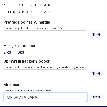
A
B
C
D
E
F
G
H
I
J
K
L
M
N
O
P
R
S
T
U
V
Z
Pretraga po nazivu hartije
Unesite bar jedno slovo iz oznake ili naziva HOV.
Hartije iz indeksa
BIRS
ORS
Upravni ili nadzorni odbor
Unesite bar tri slova iz imena člana upravnog ili nadzornog odbora.
Akcionari
Unesite bar tri slova iz naziva akcionara.