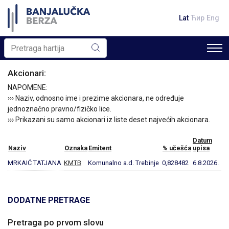
Lat
Ћир
Eng
Akcionari:
NAPOMENE:
››› Naziv, odnosno ime i prezime akcionara, ne određuje
jednoznačno pravno/fizičko lice.
››› Prikazani su samo akcionari iz liste deset najvećih akcionara.
Datum
Naziv
Oznaka
Emitent
% učešća
upisa
MRKAIĆ TATJANA
KMTB
Komunalno a.d. Trebinje
0,828482
6.8.2026.
DODATNE PRETRAGE
Pretraga po prvom slovu