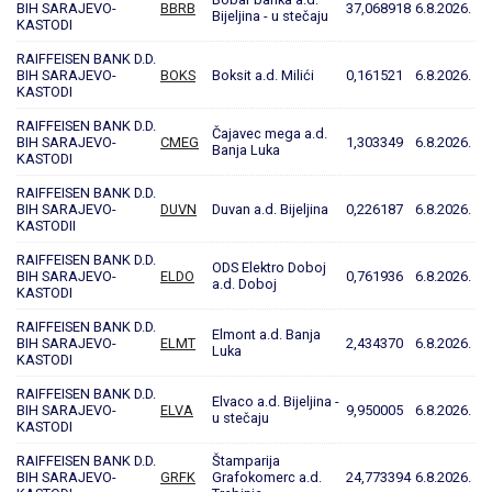
BIH SARAJEVO-
BBRB
37,068918
6.8.2026.
Bijeljina - u stečaju
KASTODI
RAIFFEISEN BANK D.D.
BIH SARAJEVO-
BOKS
Boksit a.d. Milići
0,161521
6.8.2026.
KASTODI
RAIFFEISEN BANK D.D.
Čajavec mega a.d.
BIH SARAJEVO-
CMEG
1,303349
6.8.2026.
Banja Luka
KASTODI
RAIFFEISEN BANK D.D.
BIH SARAJEVO-
DUVN
Duvan a.d. Bijeljina
0,226187
6.8.2026.
KASTODII
RAIFFEISEN BANK D.D.
ODS Elektro Doboj
BIH SARAJEVO-
ELDO
0,761936
6.8.2026.
a.d. Doboj
KASTODI
RAIFFEISEN BANK D.D.
Elmont a.d. Banja
BIH SARAJEVO-
ELMT
2,434370
6.8.2026.
Luka
KASTODI
RAIFFEISEN BANK D.D.
Elvaco a.d. Bijeljina -
BIH SARAJEVO-
ELVA
9,950005
6.8.2026.
u stečaju
KASTODI
RAIFFEISEN BANK D.D.
Štamparija
BIH SARAJEVO-
GRFK
Grafokomerc a.d.
24,773394
6.8.2026.