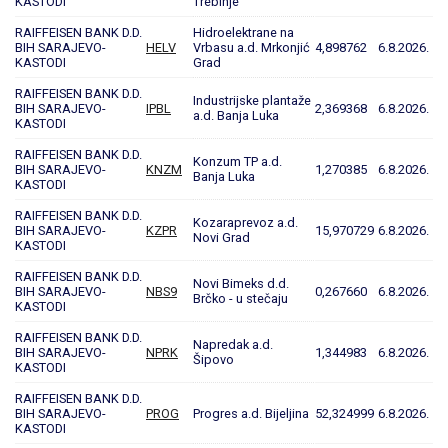
KASTODI
Trebinje
RAIFFEISEN BANK D.D.
Hidroelektrane na
BIH SARAJEVO-
HELV
Vrbasu a.d. Mrkonjić
4,898762
6.8.2026.
KASTODI
Grad
RAIFFEISEN BANK D.D.
Industrijske plantaže
BIH SARAJEVO-
IPBL
2,369368
6.8.2026.
a.d. Banja Luka
KASTODI
RAIFFEISEN BANK D.D.
Konzum TP a.d.
BIH SARAJEVO-
KNZM
1,270385
6.8.2026.
Banja Luka
KASTODI
RAIFFEISEN BANK D.D.
Kozaraprevoz a.d.
BIH SARAJEVO-
KZPR
15,970729
6.8.2026.
Novi Grad
KASTODI
RAIFFEISEN BANK D.D.
Novi Bimeks d.d.
BIH SARAJEVO-
NBS9
0,267660
6.8.2026.
Brčko - u stečaju
KASTODI
RAIFFEISEN BANK D.D.
Napredak a.d.
BIH SARAJEVO-
NPRK
1,344983
6.8.2026.
Šipovo
KASTODI
RAIFFEISEN BANK D.D.
BIH SARAJEVO-
PROG
Progres a.d. Bijeljina
52,324999
6.8.2026.
KASTODI