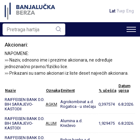
Lat
Ћир
Eng
Akcionari:
NAPOMENE:
››› Naziv, odnosno ime i prezime akcionara, ne određuje
jednoznačno pravno/fizičko lice.
››› Prikazani su samo akcionari iz liste deset najvećih akcionara.
Datum
Naziv
Oznaka
Emitent
% učešća
upisa
RAIFFEISEN BANK D.D.
Agrokombinat a.d.
BIH SARAJEVO-
AGKM
0,397574
6.8.2026.
Rogatica - u stečaju
KASTODII
RAIFFEISEN BANK D.D.
Alumina a.d.
BIH SARAJEVO-
ALUM
1,929475
6.8.2026.
Kneževo
KASTODI
RAIFFEISEN BANK D.D.
Bobar banka a.d.