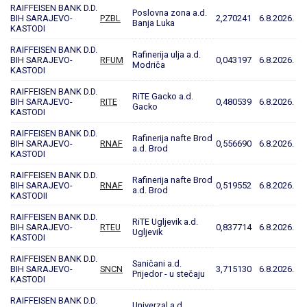
RAIFFEISEN BANK D.D.
Poslovna zona a.d.
BIH SARAJEVO-
PZBL
2,270241
6.8.2026.
Banja Luka
KASTODI
RAIFFEISEN BANK D.D.
Rafinerija ulja a.d.
BIH SARAJEVO-
RFUM
0,043197
6.8.2026.
Modriča
KASTODI
RAIFFEISEN BANK D.D.
RiTE Gacko a.d.
BIH SARAJEVO-
RITE
0,480539
6.8.2026.
Gacko
KASTODI
RAIFFEISEN BANK D.D.
Rafinerija nafte Brod
BIH SARAJEVO-
RNAF
0,556690
6.8.2026.
a.d. Brod
KASTODI
RAIFFEISEN BANK D.D.
Rafinerija nafte Brod
BIH SARAJEVO-
RNAF
0,519552
6.8.2026.
a.d. Brod
KASTODII
RAIFFEISEN BANK D.D.
RiTE Ugljevik a.d.
BIH SARAJEVO-
RTEU
0,837714
6.8.2026.
Ugljevik
KASTODI
RAIFFEISEN BANK D.D.
Saničani a.d.
BIH SARAJEVO-
SNCN
3,715130
6.8.2026.
Prijedor - u stečaju
KASTODI
RAIFFEISEN BANK D.D.
Univerzal a.d.