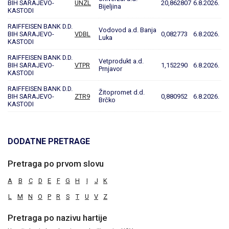
BIH SARAJEVO-
UNZL
20,862807
6.8.2026.
Bijeljina
KASTODI
RAIFFEISEN BANK D.D.
Vodovod a.d. Banja
BIH SARAJEVO-
VDBL
0,082773
6.8.2026.
Luka
KASTODI
RAIFFEISEN BANK D.D.
Vetprodukt a.d.
BIH SARAJEVO-
VTPR
1,152290
6.8.2026.
Prnjavor
KASTODI
RAIFFEISEN BANK D.D.
Žitopromet d.d.
BIH SARAJEVO-
ZTR9
0,880952
6.8.2026.
Brčko
KASTODI
DODATNE PRETRAGE
Pretraga po prvom slovu
A
B
C
D
E
F
G
H
I
J
K
L
M
N
O
P
R
S
T
U
V
Z
Pretraga po nazivu hartije