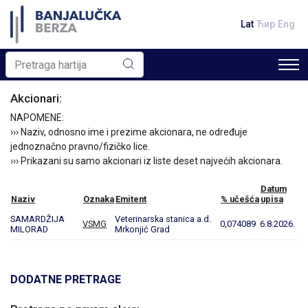
Lat
Ћир
Eng
Akcionari:
NAPOMENE:
››› Naziv, odnosno ime i prezime akcionara, ne određuje
jednoznačno pravno/fizičko lice.
››› Prikazani su samo akcionari iz liste deset najvećih akcionara.
Datum
Naziv
Oznaka
Emitent
% učešća
upisa
SAMARDŽIJA
Veterinarska stanica a.d.
VSMG
0,074089
6.8.2026.
MILORAD
Mrkonjić Grad
DODATNE PRETRAGE