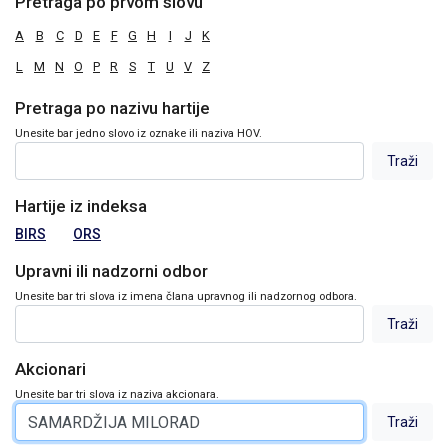
Pretraga po prvom slovu
A
B
C
D
E
F
G
H
I
J
K
L
M
N
O
P
R
S
T
U
V
Z
Pretraga po nazivu hartije
Unesite bar jedno slovo iz oznake ili naziva HOV.
Hartije iz indeksa
BIRS
ORS
Upravni ili nadzorni odbor
Unesite bar tri slova iz imena člana upravnog ili nadzornog odbora.
Akcionari
Unesite bar tri slova iz naziva akcionara.