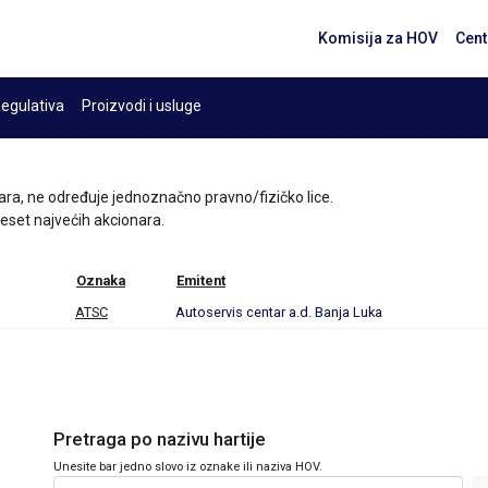
Komisija za HOV
Cent
egulativa
Proizvodi i usluge
ara, ne određuje jednoznačno pravno/fizičko lice.
 deset najvećih akcionara.
Oznaka
Emitent
ATSC
Autoservis centar a.d. Banja Luka
Pretraga po nazivu hartije
Unesite bar jedno slovo iz oznake ili naziva HOV.