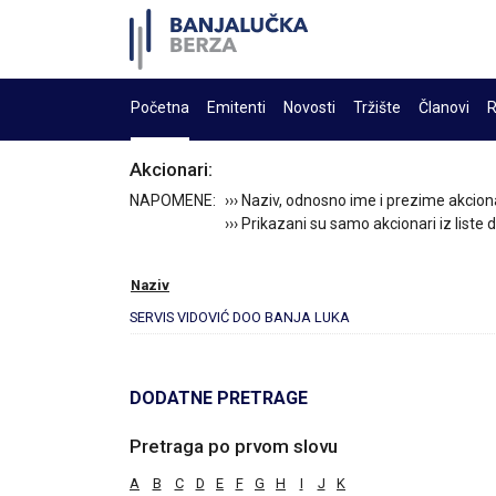
Početna
Emitenti
Novosti
Tržište
Članovi
R
Akcionari:
NAPOMENE:
››› Naziv, odnosno ime i prezime akcion
››› Prikazani su samo akcionari iz liste
Naziv
SERVIS VIDOVIĆ DOO BANJA LUKA
DODATNE PRETRAGE
Pretraga po prvom slovu
A
B
C
D
E
F
G
H
I
J
K