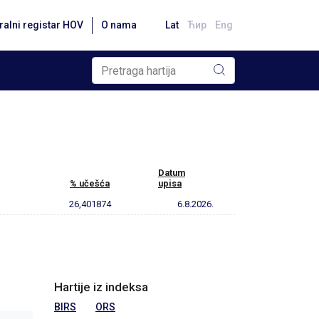
ralni registar HOV
O nama
Lat
Ћир
Eng
Datum
% učešća
upisa
26,401874
6.8.2026.
Hartije iz indeksa
BIRS
ORS