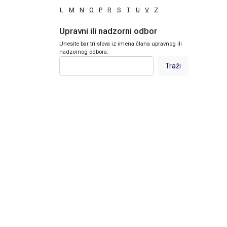
L
M
N
O
P
R
S
T
U
V
Z
Upravni ili nadzorni odbor
Unesite bar tri slova iz imena člana upravnog ili
nadzornog odbora.