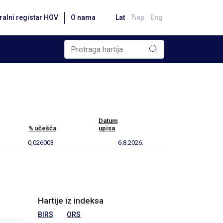
ralni registar HOV
O nama
Lat
Ћир
Eng
Datum
% učešća
upisa
0,026003
6.8.2026.
Hartije iz indeksa
BIRS
ORS