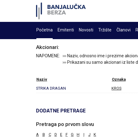
Početna
Emitenti
Novosti
Tržište
Članovi
R
Akcionari:
NAPOMENE:
››› Naziv, odnosno ime i prezime akcion
››› Prikazani su samo akcionari iz liste
Naziv
Oznaka
STRIKA DRAGAN
KROS
DODATNE PRETRAGE
Pretraga po prvom slovu
A
B
C
D
E
F
G
H
I
J
K