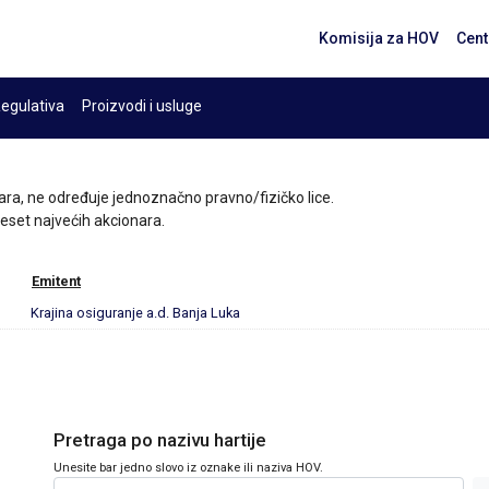
Komisija za HOV
Cent
egulativa
Proizvodi i usluge
ara, ne određuje jednoznačno pravno/fizičko lice.
 deset najvećih akcionara.
Emitent
Krajina osiguranje a.d. Banja Luka
Pretraga po nazivu hartije
Unesite bar jedno slovo iz oznake ili naziva HOV.