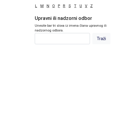
L
M
N
O
P
R
S
T
U
V
Z
Upravni ili nadzorni odbor
Unesite bar tri slova iz imena člana upravnog ili
nadzornog odbora.