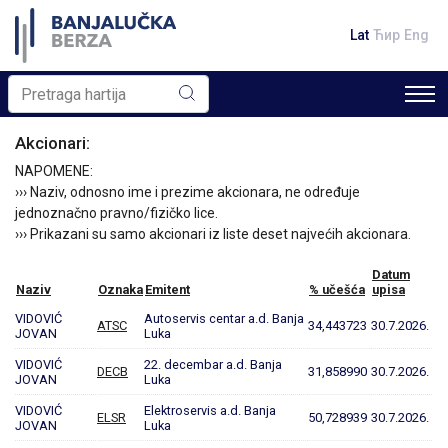
Lat
Ћир
Eng
Akcionari:
NAPOMENE:
››› Naziv, odnosno ime i prezime akcionara, ne određuje
jednoznačno pravno/fizičko lice.
››› Prikazani su samo akcionari iz liste deset najvećih akcionara.
Datum
Naziv
Oznaka
Emitent
% učešća
upisa
VIDOVIĆ
Autoservis centar a.d. Banja
ATSC
34,443723
30.7.2026.
JOVAN
Luka
VIDOVIĆ
22. decembar a.d. Banja
DECB
31,858990
30.7.2026.
JOVAN
Luka
VIDOVIĆ
Elektroservis a.d. Banja
ELSR
50,728939
30.7.2026.
JOVAN
Luka