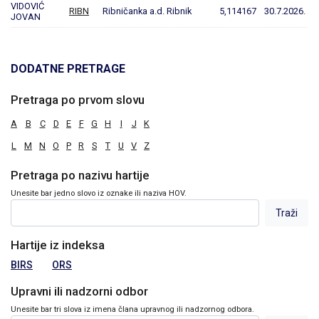
VIDOVIĆ
RIBN
Ribničanka a.d. Ribnik
5,114167
30.7.2026.
JOVAN
DODATNE PRETRAGE
Pretraga po prvom slovu
A
B
C
D
E
F
G
H
I
J
K
L
M
N
O
P
R
S
T
U
V
Z
Pretraga po nazivu hartije
Unesite bar jedno slovo iz oznake ili naziva HOV.
Hartije iz indeksa
BIRS
ORS
Upravni ili nadzorni odbor
Unesite bar tri slova iz imena člana upravnog ili nadzornog odbora.